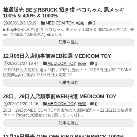
抽選販売 BE@RBRICK 招き猫 ペコちゃん 黒メッキ
100% & 400% & 1000%
2020/12/2 15:19
MEDICOM TOY
,
転売
2
■BE@RBRICK 招き猫 ペコちゃん 黒メッキ 100% & 400% 2020年12月発
売、定価15,400円(税込) ■BE@R...
記事を読む
12月05日入店順事前WEB抽選 MEDICOM TOY
2020/11/27 19:47
MEDICOM TOY
,
転売
1
12月05日の入店順抽選を28日、29日に受付＾＾ 12月5日(土) 2G OSAKA
販売商品のご案内 12月5日(土) 発売 2G ...
記事を読む
28日、29日入店順事前WEB抽選 MEDICOM TOY
2020/11/20 21:16
MEDICOM TOY
,
転売
0
28日、29日のMEDICOM TOY実店舗の入店順抽選＾＾21日22日に抽選受
付＾＾ Project1/6販売方法に関しまして/11...
記事を読む
12月15日発売 ONE OFF KIND BE@RBRICK 1000%