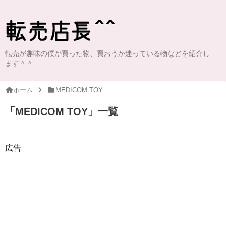
転売が趣味の僕が買った物、買おうか迷っている物などを紹介し
ます＾＾
ホーム
MEDICOM TOY
「
MEDICOM TOY
」
一覧
広告