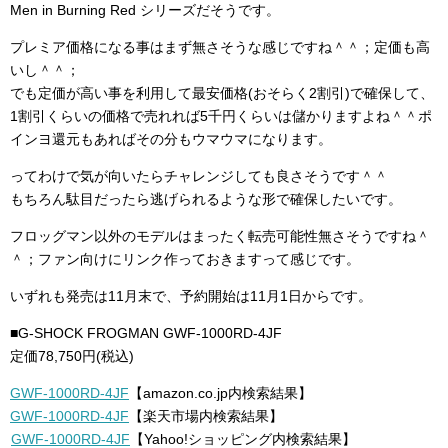
Men in Burning Red シリーズだそうです。
プレミア価格になる事はまず無さそうな感じですね＾＾；定価も高
いし＾＾；
でも定価が高い事を利用して最安価格(おそらく2割引)で確保して、
1割引くらいの価格で売れれば5千円くらいは儲かりますよね＾＾ポ
インヨ還元もあればその分もウマウマになります。
ってわけで気が向いたらチャレンジしても良さそうです＾＾
もちろん駄目だったら逃げられるような形で確保したいです。
フロッグマン以外のモデルはまったく転売可能性無さそうですね＾
＾；ファン向けにリンク作っておきますって感じです。
いずれも発売は11月末で、予約開始は11月1日からです。
■G-SHOCK FROGMAN GWF-1000RD-4JF
定価78,750円(税込)
GWF-1000RD-4JF
【amazon.co.jp内検索結果】
GWF-1000RD-4JF
【楽天市場内検索結果】
GWF-1000RD-4JF
【Yahoo!ショッピング内検索結果】