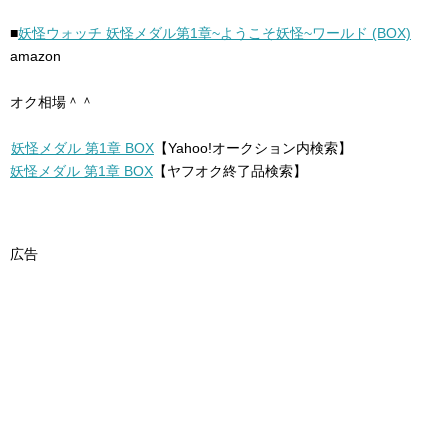
■
妖怪ウォッチ 妖怪メダル第1章~ようこそ妖怪~ワールド (BOX)
amazon
オク相場＾＾
妖怪メダル 第1章 BOX
【Yahoo!オークション内検索】
妖怪メダル 第1章 BOX
【ヤフオク終了品検索】
広告