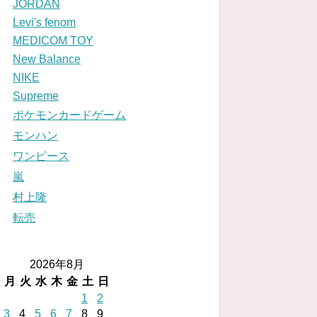
JORDAN
Levi's fenom
MEDICOM TOY
New Balance
NIKE
Supreme
ポケモンカードゲーム
モンハン
ワンピース
嵐
村上隆
転売
2026年8月
月
火
水
木
金
土
日
1
2
3
4
5
6
7
8
9