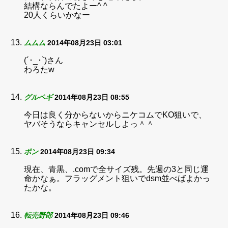
結構ならんでたよー^ ^
20人くらいかなー
ムムム
2014年08月23日 03:01
(´･_･`)さん
わろたw
グルペギ
2014年08月23日 08:55
今日は良く分からないからニケコムでKO狙いで、
ヤバそうならキャンセルしよっ＾＾
ポン
2014年08月23日 09:34
現在、青黒、.comで全サイズ残。先週の3と同じ運
命かなぁ。フラッグメント狙いでdsm並べばよかっ
たかな。
転売野郎
2014年08月23日 09:46