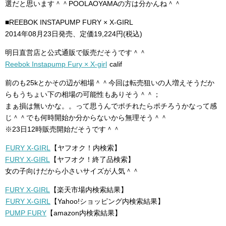
選だと思います＾＾POOLAOYAMAの方は分かんね＾＾
■REEBOK INSTAPUMP FURY × X-GIRL
2014年08月23日発売、定価19,224円(税込)
明日直営店と公式通販で販売だそうです＾＾
Reebok Instapump Fury × X-girl
calif
前のも25kとかその辺が相場＾＾今回は転売狙いの人増えそうだか
らもうちょい下の相場の可能性もありそう＾＾；
まぁ損は無いかな。。って思うんでポチれたらポチろうかなって感
じ＾＾でも何時開始か分からないから無理そう＾＾
※23日12時販売開始だそうです＾＾
FURY X-GIRL
【ヤフオク！内検索】
FURY X-GIRL
【ヤフオク！終了品検索】
女の子向けだから小さいサイズが人気＾＾
FURY X-GIRL
【楽天市場内検索結果】
FURY X-GIRL
【Yahoo!ショッピング内検索結果】
PUMP FURY
【amazon内検索結果】