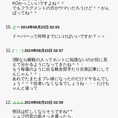
KOかっこいいですよね＾＾
でもフラグメントの方がウマいだろうけど＾＾がん
ばってね＾＾
とー
2014年08月23日 02:03
ドーバーって何時までにいけばいいですか？＞＜
(´･_･`)
2014年08月23日 02:57
3限なら瞬殺の人ってホントに知識ないのが目に見
えて分かるようになってきたね＾＾；
もう毎週のように出る靴全部手たり次第記事にして
んじゃん＾＾；
あれでたまたまプレ値になったのだけドヤるんでし
ょう＾＾？信者いなくなるでしょうね・・・たけち
ゃんと違って
ムムム
2014年08月23日 02:59
明日は忙しくなりそうですね^ ^
シュプ代官の前さっき通ったら、