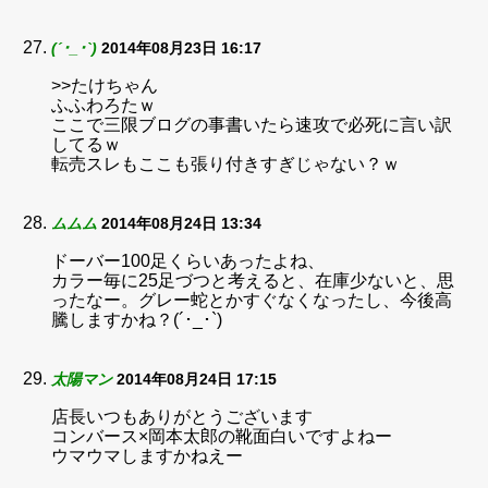
(´･_･`)
2014年08月23日 16:17
>>たけちゃん
ふふわろたｗ
ここで三限ブログの事書いたら速攻で必死に言い訳
してるｗ
転売スレもここも張り付きすぎじゃない？ｗ
ムムム
2014年08月24日 13:34
ドーバー100足くらいあったよね、
カラー毎に25足づつと考えると、在庫少ないと、思
ったなー。グレー蛇とかすぐなくなったし、今後高
騰しますかね？(´･_･`)
太陽マン
2014年08月24日 17:15
店長いつもありがとうございます
コンバース×岡本太郎の靴面白いですよねー
ウマウマしますかねえー