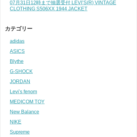
07月31日12時まで抽選受付 LEVI’S(R) VINTAGE
CLOTHING S506XX 1944 JACKET
カテゴリー
adidas
ASICS
Blythe
G-SHOCK
JORDAN
Levi's fenom
MEDICOM TOY
New Balance
NIKE
Supreme