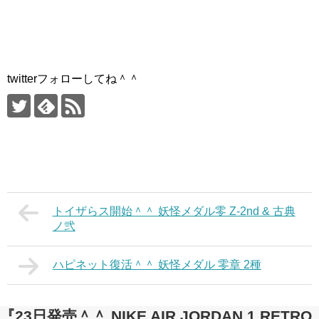
twitterフォローしてね＾＾
トイザらス開始＾＾ 妖怪メダル零 Z-2nd & 古典
ノ弐
ハピネット復活＾＾ 妖怪メダル 零章 2種
『23日発売＾＾ NIKE AIR JORDAN 1 RETRO