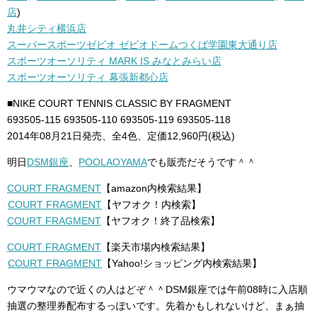
店
)
丸井シティ横浜店
スーパースポーツゼビオ ゼビオドームつくば学園東大通り店
スポーツオーソリティ MARK IS みなとみらい店
スポーツオーソリティ 幕張新都心店
■NIKE COURT TENNIS CLASSIC BY FRAGMENT
693505-115 693505-110 693505-119 693505-118
2014年08月21日発売、全4色、定価12,960円(税込)
明日
DSM銀座
、
POOLAOYAMA
でも販売だそうです＾＾
COURT FRAGMENT
【amazon内検索結果】
COURT FRAGMENT
【ヤフオク！内検索】
COURT FRAGMENT
【ヤフオク！終了品検索】
COURT FRAGMENT
【楽天市場内検索結果】
COURT FRAGMENT
【Yahoo!ショッピング内検索結果】
ウマウマなので近くの人はどぞ＾＾DSM銀座では午前08時に入店順
抽選の整理券配布するっぽいです。先着かもしれないけど、まぁ抽