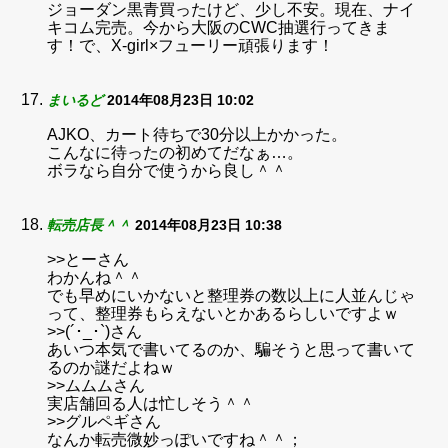
ジョーダン黒青買ったけど、少し不安。現在、ナイ
キコム完売。今から大阪のCWC抽選行ってきま
す！で、X-girl×フューリー頑張ります！
まいるど
2014年08月23日 10:02
AJKO、カート待ちで30分以上かかった。
こんなに待ったの初めてだなぁ…。
ボラなら自分で使うから良し＾＾
転売店長＾＾
2014年08月23日 10:38
>>とーさん
わかんね＾＾
でも早めにいかないと整理券の数以上に人並んじゃ
って、整理券もらえないとかあるらしいですよｗ
>>(´･_･`)さん
あいつ本気で書いてるのか、騙そうと思って書いて
るのか謎だよねｗ
>>ムムムさん
実店舗回る人は忙しそう＾＾
>>グルペギさん
なんか転売微妙っぽいですね＾＾；