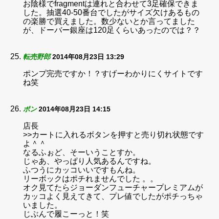
お陰様でfragmentは連れと合わせて3足確保できま
した。抽選40-50番台でしたがサイズ欠けあるもの
の楽勝で買えました。数少ないとか言ってました
が、ドーバー銀座は120足くらいあったのでは？？
転売野郎
2014年08月23日 13:29
ポンプ完売ですか！？すげーわかりにくサイトです
ね笑
ポン
2014年08月23日 14:15
店長
>>カートに入れるボタンを押すと売り切れ状態です
よ＾＾
なるふぉど、そーいうことすか。
じゃあ、やっぱり人気あるんですね。
ふつうにカッコいいですもんね。
リーボックはポチれませんでした 。。
オク見てたらジョーダンフューチャープレミアムが
カッコよく見えてきて、プレ値でしたがポチっちゃ
いました。
じぶんで履こーっと！笑