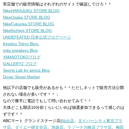
実店舗での販売情報はそれぞれのサイトで確認してけろ＾＾
NikeHARAJUKU STORE BLOG
NikeOsaka STORE BLOG
NikeFukuoka STORE BLOG
NikeKichijoji STORE BLOG
UNDEFEATED 日本公式ブログページ
Kinetics Tokyo Blog.
mita sneakers Blog
YAMAOTOKOブログ
GALLERY2 ブログ
Sports Lab by atmos Blog
Dover Street Market
他以下の店舗でも販売があるかも＾＾ただしネットで販売方法公開
されない場合が多いです＾＾；
なので勝手に電話でもして問い合わせてみて＾＾
大体どこも開店10分前くらいにいれば抽選参加できるって感じのは
ずです＾＾
ABCマート グランドステージ店(
仙台店
、
ダイバーシティ東京プラ
ザ店
、
ダイエー碑文谷店
、
池袋店
、
ラゾーナ川崎店プラザ店
、
梅田