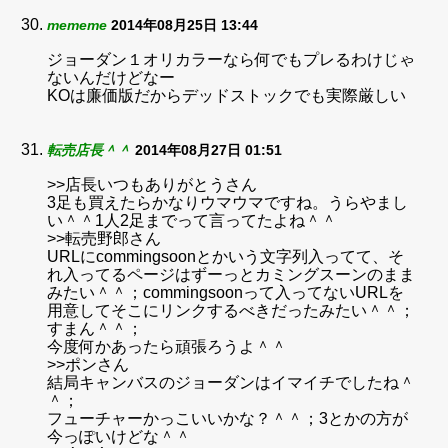
mememe
2014年08月25日 13:44
ジョーダン１オリカラーなら何でもプレるわけじゃ
ないんだけどなー
KOは廉価版だからデッドストックでも実際厳しい
転売店長＾＾
2014年08月27日 01:51
>>店長いつもありがとうさん
3足も買えたらかなりウマウマですね。うらやまし
い＾＾1人2足までって言ってたよね＾＾
>>転売野郎さん
URLにcommingsoonとかいう文字列入ってて、そ
れ入ってるページはずーっとカミングスーンのまま
みたい＾＾；commingsoonって入ってないURLを
用意してそこにリンクするべきだったみたい＾＾；
すまん＾＾；
今度何かあったら頑張ろうよ＾＾
>>ポンさん
結局キャンバスのジョーダンはイマイチでしたね＾
＾；
フューチャーかっこいいかな？＾＾；3とかの方が
今っぽいけどな＾＾