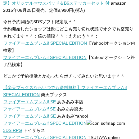
定】オリジナルマウスパッド＆B6ステッカーセット 付
amazon
2015年06月25日発売、定価9,990円(税込)
今日予約開始の3DSソフト限定版＾＾
予約開始したショップは既にどこも売り切れ状態でオクでも空売り
されてます＾＾；倍の値段＾＾；ええのう＾＾；
ファイアーエムブレムif SPECIAL EDITION
【Yahoo!オークション内
検索】
ファイアーエムブレムif SPECIAL EDITION
【Yahoo!オークション終
了品検索】
どこかで予約復活とかあったらポチってみたいと思います＾＾
【楽天ブックスならいつでも送料無料】ファイアーエムブレムif
SPECIAL EDITION
楽天ブックス
ファイアーエムブレムif SE
あみあみ本店
ファイアーエムブレムif SE
あみあみ楽天
ファイアーエムブレムif SE
あみあみYahoo!
ファイアーエムブレムif SPECIAL EDITION
sofmap.com
3DS RPG
トイザらス
ファイアーエムブレムif SPECIAL EDITION
TSUTAYA.online