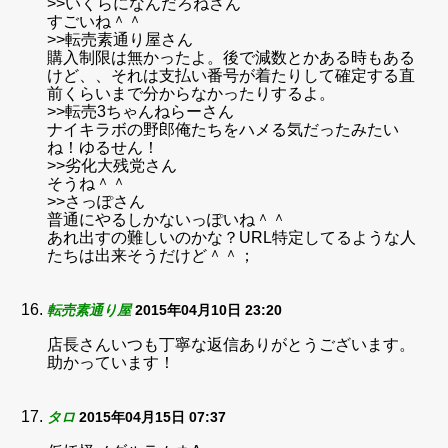
>>いくらになんだろねさん
すごいね＾＾
>>転売素通り屋さん
購入制限は無かったよ。後で減数とかある時もある
けど、、それは支払い番号が着たりして確定する直
前くらいまで分からなかったりするよ。
>>転売3ちゃんねらーさん
ナイキラボの野郎俺たちをハメる気だったみたい
ね！ゆるせん！
>>劣化大残党さん
そうね＾＾
>>さっぽさん
普通にやるしかないっぽいね＾＾
あれ出すの難しいのかな？URL特定してるような人
たちは出来そうだけど＾＾；
転売素通り屋
2015年04月10日 23:20
店長さんいつも丁寧な返信ありがとうございます。
助かっています！
タロ
2015年04月15日 07:37