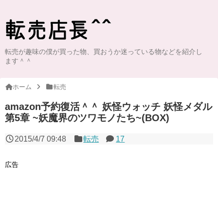
転売が趣味の僕が買った物、買おうか迷っている物などを紹介し
ます＾＾
ホーム
転売
amazon予約復活＾＾ 妖怪ウォッチ 妖怪メダル
第5章 ~妖魔界のツワモノたち~(BOX)
2015/4/7 09:48
転売
17
広告