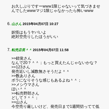
お久しぶりですーwww1限じゃないって気づきませ
んでしたwwwマジ1限じゃなかったら怖いwww
山さん
2015年04月07日 10:27
妖怪はもうヤバいよ
絶対空売りしたほうがいい
転売店長＾＾
2015年04月07日 11:58
>>錯覚さん
なんで20？＾＾；もっと買えたんじゃないかな？
>>123さん
発売近いし減数無さそうだよ＾＾
>>数ありさん
ボラになりそうな感じもあるよね＾＾；
>>メシウマさん
ほい＾＾
>>転売野郎さん
どして？＾＾；
>>山さん
今空売り厳しいけど、発売日まで1週間切ってて低