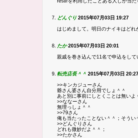
restirを利用したことある人しか
どんぐり
2015年07月03日 19:27
はじめまして。明日のナイキはどれ
たか
2015年07月03日 20:01
親戚を巻き込んで11名で申込をして
転売店長＾＾
2015年07月03日 20:2
>>キンカジューさん
爺さん婆さん自分用でしょ＾＾
あと別に事前にしとくことは無いよ
>>ななーさん
無理っしょ＾＾
>>79さん
俺も当たったことない＾＾；そうい
>>どんぐりさん
どれも微妙だよ＾＾；
>>たかさん