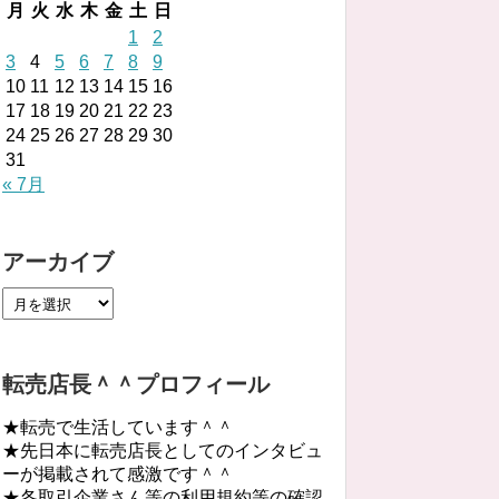
月
火
水
木
金
土
日
1
2
3
4
5
6
7
8
9
10
11
12
13
14
15
16
17
18
19
20
21
22
23
24
25
26
27
28
29
30
31
« 7月
アーカイブ
転売店長＾＾プロフィール
★転売で生活しています＾＾
★先日本に転売店長としてのインタビュ
ーが掲載されて感激です＾＾
★各取引企業さん等の利用規約等の確認