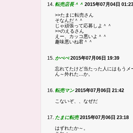
転売店長＾＾
2015年07月04日 01:2
>>たまに転売さん
そなんだ＾＾
じゃ頑張って応募しよ＾＾
>>のえるさん
えー、カッコ悪いよ＾＾
趣味悪いね君＾＾
かぺぺ
2015年07月06日 19:39
忘れてたけど当たった人にはもうメ
ん～外れた…か。
転売マン
2015年07月06日 21:42
こないぞ、、なぜだ
たまに転売
2015年07月06日 23:18
はずれたか～。