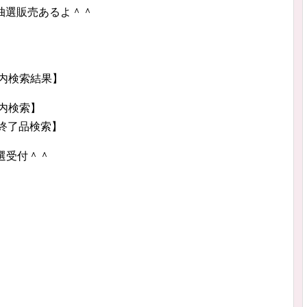
＾＾抽選販売あるよ＾＾
】
】
グ内検索結果】
ン内検索】
ン終了品検索】
抽選受付＾＾