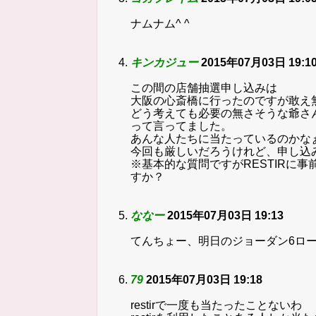
ナムナム^ ^
キンカジュー
2015年07月03日 19:1
この間の店舗抽選申し込みは
大阪の心斎橋に行ったのですが敢え
どう考えても必要の無さそうな爺さ
って言ってました。
あんな人たちに当たっているのかな
今回も厳しいだろうけれど、申し込
※基本的な質問ですがRESTIRに
すか？
ななー
2015年07月03日 19:13
てんちょー、明日のジョーダン6ロ
79
2015年07月03日 19:18
restirで一度も当たったことないわ