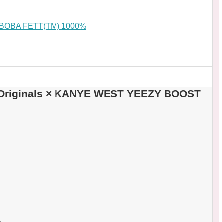
BA FETT(TM) 1000%
ginals × KANYE WEST YEEZY BOOST
5