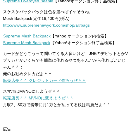
Supreme Overdyed Beanie
【Yahoo!オークション終了品検索】
スケスケバックパックは色を選べばイケそうね。
Mesh Backpack 定価16,400円(税込)
http://www.supremenewyork.com/shop/all/bags
Supreme Mesh Backpack
【Yahoo!オークション内検索】
Supreme Mesh Backpack
【Yahoo!オークション終了品検索】
カードがどうこうって聞いてくる人多いけど、JNBのデビットとかV
プリカとかいくらでも簡単に作れるやつあるんだから作ればいいじ
ゃん＾＾；
俺のお勧めクレカだよ＾＾
転売店長＾＾:クレジットカード作ろうぜ＾＾
スマホはMVNOにしようぜ＾＾
転売店長＾＾:MVNOに変えようぜ＾＾
月収2、30万で携帯に月1万とか払ってる奴は馬鹿だよ＾＾
広告