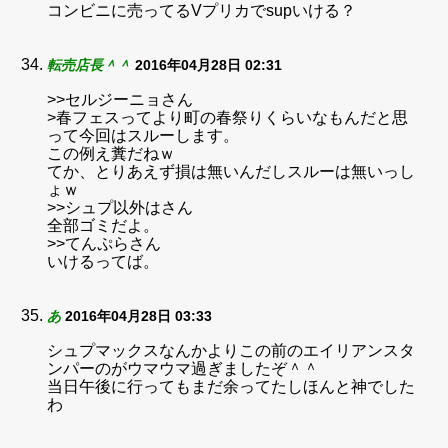
コンビニに売ってるVプリカでsupいける？
転売店長＾＾
2016年04月28日 02:31
>>セルジーニョさん
>春フェスってより町の春祭りくらいなもんだと思
って今回はスルーします。
この例え糞だねｗ
てか、とりあえず損は無いんだしスルーは無いっし
ょｗ
>>シュプ以外はさん
全部ゴミだよ。
>>てんぷらさん
いけるってば。
あ
2016年04月28日 03:33
シュプマックスなんかよりこの前のエイリアンスタ
ンパーのがウマウマ過ぎましたぞ＾＾
当日午後に行ってもまだ余ってたしほんと神でした
わ