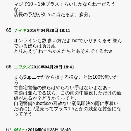
マジで10～15kプラスくらいしかならねーだろう
な。
店長の予想が久々に当たるよ、多分。
ナイキ
2016年04月28日 18:11
オンラインも数 多い方だよ botでかりまくるぞ 並ん
でいる奴らは負け組
とりあえず ねーちゃんたちとあそんでくるわw
ニワクズ
2016年04月28日 18:41
まあSupニケだから損する様なことは100%無いだ
ろ
で自宅警備の奴らはやらない手はないよなあ～
問題は並んでる奴ら、この雨の中徹夜しただけの価
値があるか？どうか？ってとこ
自宅警備のbot隊の容赦ない弱気即決の雨に家着い
た頃には2足売ってプラス1.5とかの残念な賃金にな
ってそう
65おつ
2016年04月28日 18:49