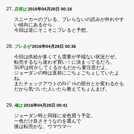
店長は
2016年04月28日 00:18
スニーカーのプレる、プレらないの読みが外れやす
い傾向にあるから、
今回は逆にそこそこプレると予想。
プレるぜ
2016年04月28日 00:36
今回は供給が多くても需要が半端ない状況だぜ。
転売するなら迷わず買い！に決まってるだろ。
SUPは何かしてくるかもだから要注意だよ。
ジョーダンの時は直前にごちょごちょしていたよ
ね。
またチェックアウトのｸﾚｼﾞｯﾄの部分とか変わるかも
だから気づいた人いたら教えてちょんまげ。
俺は
2016年04月28日 00:41
ジョーダン時と同様に全色買う予定。
一色だけ良さそうなのを選んで
後は転売かな。ウマウマ〰