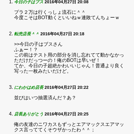
今日の子はブス
2016年04月27日 20:08
プラ２万は行くっしょ流石に＾＾
今度こそはBOT動くといいねｗ連敗てんちょーｗ
転売店長＾＾
2016年04月27日 20:18
>>今日の子はブスさん
ふぁー！？
この前はテスト用の部分を消し忘れてて動かなかっ
ただけだっつーの！俺のBOTは早いぜ！
てか、今日の子超絶かわいいじゃん！普通より良く
写った一枚みたいだけど。
にわかはめ店長
2016年04月27日 20:22
並びはいつ抽選済んだ？あ？
店長ありがとう
2016年04月27日 20:25
俺の友達のニワカスもずっとエアマックスエアマッ
クス言っててくそウザかったわ＾＾；