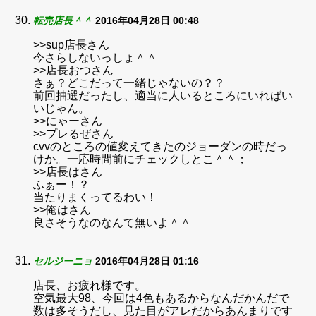
転売店長＾＾
2016年04月28日 00:48
>>sup店長さん
今さらしないっしょ＾＾
>>店長おつさん
さぁ？どこだって一緒じゃないの？？
前回抽選だったし、適当に人いるところにいればい
いじゃん。
>>にゃーさん
>>プレるぜさん
cvvのところの値変えてきたのジョーダンの時だっ
けか。一応時間前にチェックしとこ＾＾；
>>店長はさん
ふぁー！？
当たりまくってるわい！
>>俺はさん
良さそうなのなんて無いよ＾＾
セルジーニョ
2016年04月28日 01:16
店長、お疲れ様です。
空気最大98、今回は4色もあるからなんだかんだで
数は多そうだし、見た目がアレだからあんまりです