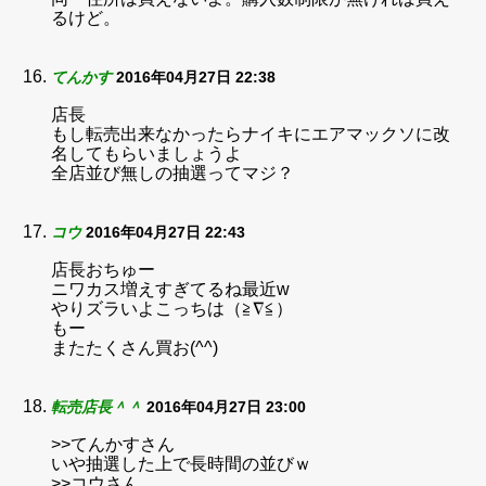
るけど。
てんかす
2016年04月27日 22:38
店長
もし転売出来なかったらナイキにエアマックソに改
名してもらいましょうよ
全店並び無しの抽選ってマジ？
コウ
2016年04月27日 22:43
店長おちゅー
ニワカス増えすぎてるね最近w
やりズラいよこっちは（≧∇≦）
もー
またたくさん買お(^^)
転売店長＾＾
2016年04月27日 23:00
>>てんかすさん
いや抽選した上で長時間の並びｗ
>>コウさん