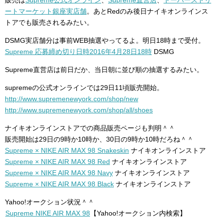
販売は
Supreme公式オンライン
、
Supreme直営店
、
ドーバーストリ
ートマーケット銀座実店舗
。あとRedのみ後日ナイキオンラインス
トアでも販売されるみたい。
DSMG実店舗分は事前WEB抽選やってるよ。明日18時まで受付。
Supreme 応募締め切り日時2016年4月28日18時
DSMG
Supreme直営店は前日だか、当日朝に並び順の抽選するみたい。
supremeの公式オンラインでは29日11頃販売開始。
http://www.supremenewyork.com/shop/new
http://www.supremenewyork.com/shop/all/shoes
ナイキオンラインストアでの商品販売ページも判明＾＾
販売開始は29日の9時か10時か、30日の9時か10時だろね＾＾
Supreme × NIKE AIR MAX 98 Snakeskin
ナイキオンラインストア
Supreme × NIKE AIR MAX 98 Red
ナイキオンラインストア
Supreme × NIKE AIR MAX 98 Navy
ナイキオンラインストア
Supreme × NIKE AIR MAX 98 Black
ナイキオンラインストア
Yahoo!オークション状況＾＾
Supreme NIKE AIR MAX 98
【Yahoo!オークション内検索】