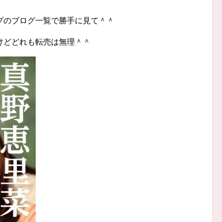
プのブログ一覧で勝手に見て＾＾
けどどれも転売は無理＾＾