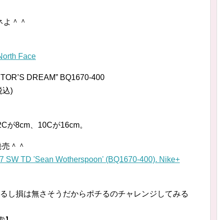
ネよ＾＾
＾
rth Face
CTOR’S DREAM” BQ1670-400
税込)
が8cm、10Cが16cm。
発売＾＾
 'Sean Wotherspoon' (BQ1670-400). Nike⁠+
てるし損は無さそうだからポチるのチャレンジしてみる