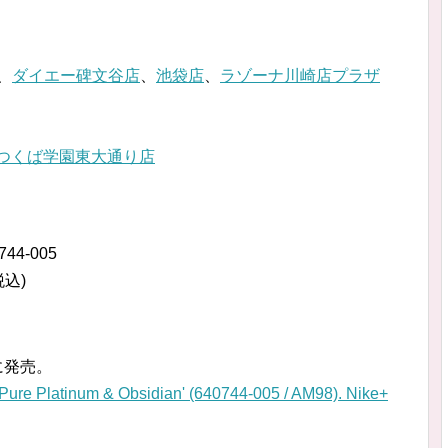
、
ダイエー碑文谷店
、
池袋店
、
ラゾーナ川崎店プラザ
つくば学園東大通り店
744-005
税込)
に発売。
tinum & Obsidian' (640744-005 / AM98). Nike⁠+