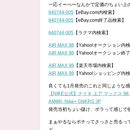
一応イーべーなんかで定価のちょい上
640744-005
【eBay.com内検索】
640744-005
【eBay.com終了品検索】
640744-005
【ラクマ内検索】
AIR MAX 98
【Yahoo!オークション内
AIR MAX 98
【Yahoo!オークション終
AIR MAX 98
【楽天市場内検索】
AIR MAX 98
【Yahoo!ショッピング内
良くても1月発売のこれと同じような
【NIKE公式】ナイキ エア マックス 98 'Tour Ye
AM98). Nike⁠+ SNKRS JP
発売当初ちょい儲け、ボラって感じで
まぁやるならポチってさっさと売るっ
ど。