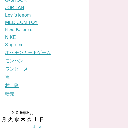
G-SHOCK
JORDAN
Levi's fenom
MEDICOM TOY
New Balance
NIKE
Supreme
ポケモンカードゲーム
モンハン
ワンピース
嵐
村上隆
転売
2026年8月
月
火
水
木
金
土
日
1
2