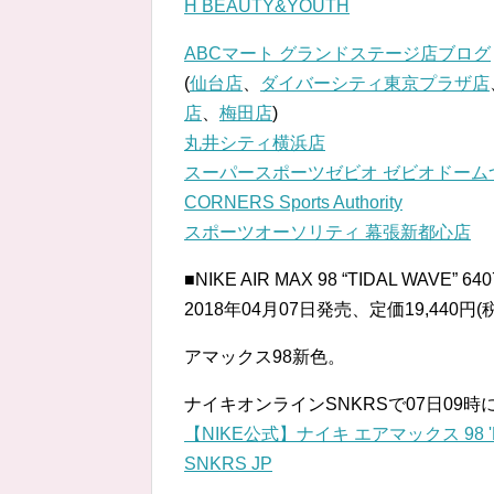
H BEAUTY&YOUTH
ABCマート グランドステージ店ブログ
(
仙台店
、
ダイバーシティ東京プラザ店
店
、
梅田店
)
丸井シティ横浜店
スーパースポーツゼビオ ゼビオドーム
CORNERS Sports Authority
スポーツオーソリティ 幕張新都心店
■NIKE AIR MAX 98 “TIDAL WAVE” 640
2018年04月07日発売、定価19,440円(
アマックス98新色。
ナイキオンラインSNKRSで07日09時
【NIKE公式】ナイキ エアマックス 98 'Pure Pla
SNKRS JP