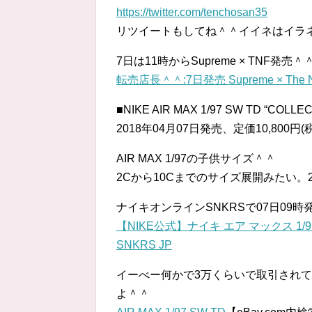
https://twitter.com/tenchosan35
リツイートもしてね＾＾イイネはイラ
7日は11時からSupreme × TNF発売＾
転売店長＾＾:7日発売 Supreme × The No
■NIKE AIR MAX 1/97 SW TD “COLLE
2018年04月07日発売、定価10,800円(
AIR MAX 1/97の子供サイズ＾＾
2Cから10Cまでのサイズ展開みたい。2C
ナイキオンラインSNKRSで07日09時
【NIKE公式】ナイキ エア マックス 1/97 SW TD
SNKRS JP
イーべー何かで3万くらいで取引され
よ＾＾