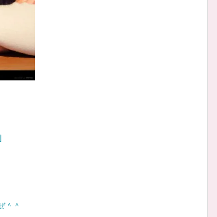
]
ぜ＾＾