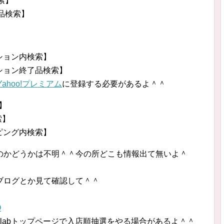
検索】
了品検索】
】
クション内検索】
クション終了品検索】
Yahoo!プレミアム
に登録する必要があるよ＾＾
索】
索】
ッピング内検索】
のかどうかは不明＾＾今の所どこも情報出て無いよ＾
ブログとか見て確認して＾＾
O
Nikelabトップページで入店順抽選をやる場合があるよ＾＾