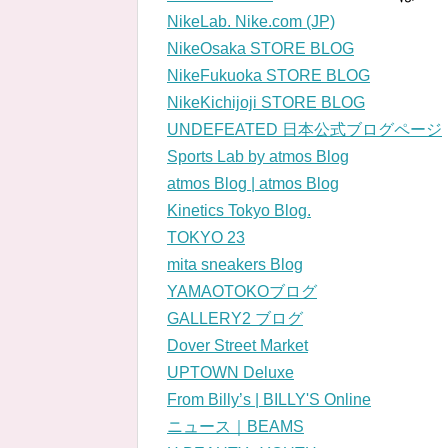
NikeLab. Nike.com (JP)
NikeOsaka STORE BLOG
NikeFukuoka STORE BLOG
NikeKichijoji STORE BLOG
UNDEFEATED 日本公式ブログページ
Sports Lab by atmos Blog
atmos Blog | atmos Blog
Kinetics Tokyo Blog.
TOKYO 23
mita sneakers Blog
YAMAOTOKOブログ
GALLERY2 ブログ
Dover Street Market
UPTOWN Deluxe
From Billy’s | BILLY'S Online
ニュース｜BEAMS