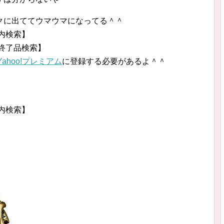
クに出ててウマウマになってる＾＾
ン内検索】
ン終了品検索】
Yahoo!プレミアム
に登録する必要があるよ＾＾
グ内検索】