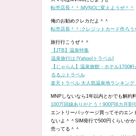
転売店長＾＾:MVNOに変えようぜ＾＾
俺のお勧めクレカだよ＾＾
転売店長＾＾:クレジットカード作ろう
旅行行こうぜ＾＾
【JTB】温泉特集
温泉旅行は [Yahoo!トラベル]
【じゃらん】温泉旅館・ホテル1700軒
るるぶトラベル
楽天トラベル 大人気温泉地ランキング
MNPしないなら1年以内とかでも解約
100万回線ありがとう！900円6カ月割引
エントリーパッケージ買ってそのエン
ないよ＾＾SIM発行で500円くらいか
売ってる＾＾