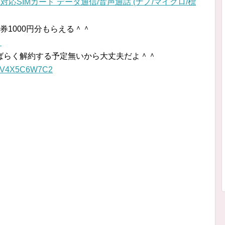
モ対応SIMカード データ通信/音声通話 (ナノ/マイクロ/標
券1000円分もらえる＾＾
）
ばらく解約する予定無いから大丈夫だよ＾＾
kyb=V4X5C6W7C2