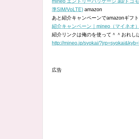
mineo エントリーパッケージ au/ドコ
準SIM/VoLTE)
amazon
あと紹介キャンペーンでamazonギフト
紹介キャンペーン｜mineo（マイネオ
紹介リンクは俺のを使って＾＾おれし
http://mineo.jp/syokai/?jrp=syokai&
広告