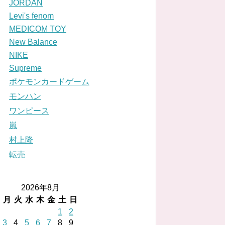
JORDAN
Levi's fenom
MEDICOM TOY
New Balance
NIKE
Supreme
ポケモンカードゲーム
モンハン
ワンピース
嵐
村上隆
転売
2026年8月
月
火
水
木
金
土
日
1
2
3
4
5
6
7
8
9