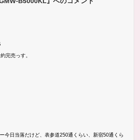
or GMW-B5000KL』へのコメント
5
予約完売っす。
たよー今日当落だけど、表参道250通くらい、新宿50通くら