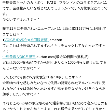
中島美嘉ちゃんのカネボウ「KATE」ブランドとのコラボ？アルバム
です。企画物みたいな感じなんでしょうか？で、5万枚限定だそうで
す。
少ないですよね？？＾＾
昨年11月に発売されたニューアルバムは既に累計25万枚以上売れて
ますしね＾＾
●
VOICE (DVD付)(初回限定盤)
amazon
てかこれは今転売されてますね＾＾；チェックしてなかったです＾
＾；
中島美嘉 VOICE 限定
aucfan.com(最近30日間の落札品)
定価は3500円(税込)ですから割引ありなら1000円程度儲けが出てる
んじゃないですかね？？
ってわけで今回の5万枚限定CDを10ポチします＾＾
企画物の様な感じみたいなので先日の発売されたアルバムの様に売
れるかどうかは微妙かと思いますが様子を見ながらいけそうなら追
加ポチしたいですね＾＾
それとこの5万枚の限定版のみで通常盤が無い様なので寝かせるのも
ありかもしれませんね＾＾まぁこれも様子を見ながらでしょうか＾