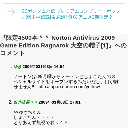
SDガンダム外伝 プレミアムコンプリートボック
ス[機甲神伝説] & 恋姫†無双 アニメ2期決定？
『限定4500本＾＾ Norton AntiVirus 2009
Game Edition Ragnarok 大空の帽子[1]』への
コメント
ゆき
2009年03月03日 16:54
ノートンは3/9月曜からノートンとしょこたんのス
ペシャルサイトをオープンするみたいだし、目が離
せません!! http://japan.norton.com/yellow/
転売店長＾＾
2009年03月03日 17:01
>>ゆきちゃん
しょこたん・・・・
とりあえず無視でおｋ＾＾