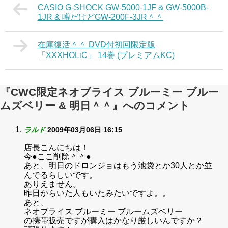
CASIO G-SHOCK GW-5000-1JF & GW-5000B-
1JR & 噂だけどGW-200F-3JR＾＾
在庫復活＾＾ DVD付初回限定版
「XXXHOLiC」 14巻 (プレミアムKC)
『CWC限定ネオブライス ブルーミー ブルー
ムズベリー & 明日＾＾』へのコメント
ラルド
2009年03月06日 16:15
店長こんにちは！
今●ここ削除＾＾●
あと、明日のドロンジョはもう池袋とか30人とか並
んでるらしいです。
ありえません。
昨日からいた人もいたみたいですよ。。
あと、
ネオブライス ブルーミー ブルームズベリー
の携帯販売ですが購入はかなり厳しいんですか？