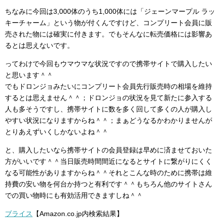
ちなみに今回は3,000体のうち1,000体には「ジェーンマープル ラッ
キーチャーム」という物が付くんですけど、コンプリート会員に販
売された物には確実に付きます。でもそんなに転売価格には影響あ
るとは思えないです。
ってわけで今回もウマウマな状況ですので携帯サイトで購入したい
と思います＾＾
でもドロンジョみたいにコンプリート会員先行販売時の相場を維持
するとは思えません＾＾；ドロンジョの状況を見て新たに参入する
人も多そうですし、携帯サイトに数を多く回して多くの人が購入し
やすい状況になりますからね＾＾；まぁどうなるかわかりませんが
とりあえずいくしかないよね＾＾
と、購入したいなら携帯サイトの会員登録は早めに済ませておいた
方がいいです＾＾当日販売時間間近になるとサイトに繋がりにくく
なる可能性がありますからね＾＾それとこんな時のために携帯は維
持費の安い物を何台か持つと有利です＾＾もちろん他のサイトさん
での買い物時にも有効活用できますしね＾＾
ブライス
【Amazon.co.jp内検索結果】