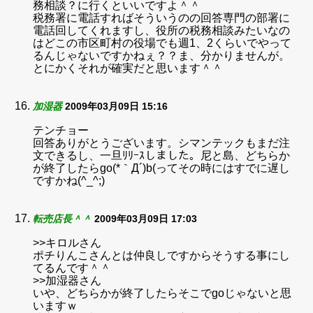
務相談？に行くといいですよ＾＾
税務署に電話すればそういうのの回答専門の部署に
電話回してくれますし、役所の税務相談みたいなの
はどこの市区町村の役場でも週1、2くらいでやって
るんじゃないですかねぇ？？ま、分かりませんが。
とにかくそれが確実だと思います＾＾
加湿器
2009年03月09日 15:16
テンチョー
回答ありがとうございます。シマンテックもまだ注
文できるし、一旦ﾘﾘｰｽしました。尼と島、どちらか
が終了したらgo(*｀Д´)b(ってその時にはすでに遅し
ですかね(^_^;)
転売店長＾＾
2009年03月09日 17:03
>>キロルさん
ポチりんこさんとは仲良しですからそうする事にし
てるんです＾＾
>>加湿器さん
いや、どちらかが終了したらそこでgoじゃないと思
いますｗ