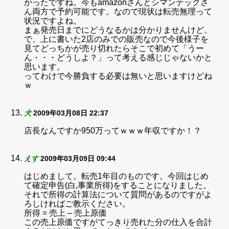
かったですね。今もamazonさんとシマンテックさ
ん両方で予約可能です。なので現状は転売無理って
状況ですよね。
まぁ発売日までにどうなるかは分かりませんけど。
で、上に書いた2店のみでの販売なので今後様子を
見てどっちかが売り切れたらそこで初めて「うー
ん・・・どうしよ？」って考える感じじゃないかと
思います。
ってわけで今勝負する必要は無いと思いますけどね
ｗ
犬
2009年03月08日 22:37
店長なんですか950万ってｗｗｗ年収ですか！？
えす
2009年03月09日 09:44
はじめまして。転売1年目のものです。今回はじめ
て確定申告(白,事業所得)をすることになりました。
それで所得の計算法について質問があるのですがよ
ろしければご教示ください。
所得 = 売上 – 売上原価
この売上原価ですがてっきり売れた分の仕入を合計