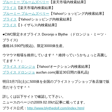
ブルーミー ブルームズベリー
【楽天市場内検索結果】
ブライス
【楽天市場内検索結果】
ブルーミー ブルームズベリー
【Yahoo!ショッピング内検索結果】
ブライス
【Yahoo!ショッピング内検索結果】
ブライス
【トイザらス内検索結果】
●CWC限定ネオブライス Doronjo x Blythe （ドロンジョ・ミーツ・
ブライス)
価格16,590円(税込)。限定3000体生産。
ウマウマ相場を維持しています＾＾維持っていうかちょっと高騰し
てます＾＾；
ブライス ドロンジョ
【Yahoo!オークション内検索結果】
ブライス ドロンジョ
aucfan.com(最近30日間の落札品)
明日3月7日(土)に500体を全国のブライストップショップ各店舗で販
売だそうです＾＾
詳しくは以下サイトで確認して下さい。
ニュースのページの2009.02.09の記事に載ってます。
ブライス公式：
http://www.blythedoll.com/index.html