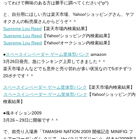
ってわけで興味のある方は勝手に調べてください(^p^)
と、自分用にほしい方は楽天市場、Yahoo!ショッピングさん、ヤフ
オクさんの転売屋さんからどうぞ＾＾
Supreme Lou Reed
【楽天市場内検索結果】
Supreme Lou Reed
【Yahoo!ショッピング内検索結果】
Supreme Lou Reed
【Yahoo!オークション内検索結果】
●
スペースインベーダー ゲーム筐体型バンク
amazon
3月26日発売。急にランキング上昇してきました＾＾
楽天市場さんなどでも意外と売り切れが多い状況なので5ポチずつ
20ポチです＾＾
スペースインベーダー ゲーム筐体型バンク
【楽天市場内検索結果】
スペースインベーダー ゲーム筐体型バンク
【Yahoo!ショッピング内
検索結果】
●魂ネイション2009
3月26～29日に開催です＾＾
で、前売り入場券「TAMASHII NATION 2009 開催記念 MINIFIG フ
ルアーマーガンダム クリア―Ver.(クリアグリーン)」付きが2009年3