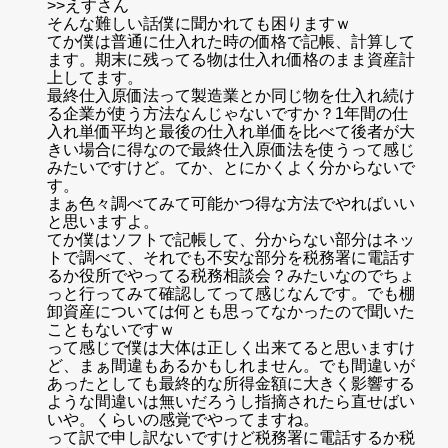
>>えすさん
そんな難しい話僕に聞かれても困りますｗ
てか僕は普通に仕入れた時の価格で記帳、計算して
ます。期末に残ってる物は仕入れ価格のまま資産計
上してます。
最終仕入原価法って製造業とか同じ物を仕入れ続け
る企業が使う方法なんじゃないですか？1年間の仕
入れ単価平均と最後の仕入れ単価を比べて後者が大
きい場合に得なので最終仕入原価法を使うって感じ
みたいですけど。てか、とにかくよく分からないで
す。
まぁ色々調べてみて可能かつ得な方法でやればいい
と思いますよ。
てか僕はソフトで記帳して、分からない部分はネッ
トで調べて、それでも不安な部分を税務署に電話す
るか役所でやってる税務相談会？みたいなのでちょ
っと行ってみて確認してって感じなんです。でも棚
卸資産については何とも思ってなかったので聞いた
こともないですｗ
って感じで僕は大体は正しく出来てると思いますけ
ど、まぁ間違もあるかもしれません。でも間違いが
あったとしても最終的な所得金額に大きく影響する
ような間違いは無いだろうし指摘されたら直せばい
いや。くらいの感覚でやってますね。
って訳で申し訳ないですけど税務署に電話するか税