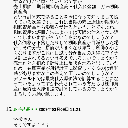
するだけだと思っていたのですが
売上原価 = 期首棚卸資産高 + 仕入れ金額 – 期末棚卸
資産高
という計算式であることを今になって知りまして慌
てている次第です。これは当期の売上原価が期末の
棚卸資産高から影響を受けるということですよね。
棚卸資産の評価方法によっては実際の仕入と食い違
ってしまいますがそういうものなのでしょうか？
仕入価格が下落したりして棚卸資産が目減りした場
合，その分売上原価が大きくなり結果，所得が小さ
くなりますがこれは目減り分が当期の所得にマイナ
ス計上されてるという考えでよろしいでしょうか？
売れたとき初めて計算上に反映されると思っていた
ため，在庫商品が所得計算に影響してくるのは違和
感がありますがこの考えで正しいのでしょうか？
デフォルトでは最終仕入原価法で計算することにな
っているようですが転売されている方たちは棚卸資
産は最終仕入原価法で計算しているのでしょうか？
よろしくお願い致します。
転売店長＾＾
2009年03月09日 11:21
>>犬さん
そうですよ＾＾；