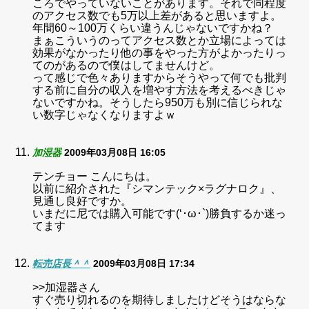
ころでやっていないことがあります。それで同程度
のアクセス数でも5万以上差があると思いますよ。
年間60～100万くらい違うんじゃないですかね？
まぁこういうのってアクセス数とか立場によっては
効果がなかったり他の事をやった方がよかったりっ
てのがあるので僕はしてませんけど。
って感じで色々ありますからそうやって何でも批判
する前に自分の収入を増やす方法を考えるべきじゃ
ないですかね。そうしたら950万も別に信じられな
い数字じゃなくなりますよｗ
加湿器
2009年03月08日 16:05
テンチョー こんにちは。
以前に紹介された『シマンテック×ラグナロク』、
見通し良好ですか。
いまだに尼では購入可能です(‘･ω･`)勝負するか迷っ
てます
転売店長＾＾
2009年03月08日 17:34
>>加湿器さん
すぐ売り切れるのを期待しましたけどそうはならな