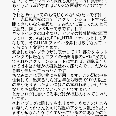
ない、オークションの状況も見れない方に笑われて
もどういう反応すればいいのか困惑するだけです＾
＾；
それと950万ってのも信じられないみたいですけ
ど、先日掲示板の方で「スクリーンショットすら公
開できないなら妄想だ。」みたいに言ってた方と同
じ意見、同じレベルって事ですよね？
ネットバンクの口座なり、アフィの報酬情報の画面
ってローカル(自分のPC)にHTMLファイルとして保
存して、そのHTMLファイルを弄れば数字なんてい
くらにでも変更できます。
変更した物をブラウザに表示してURL部分をネット
バンクの口座なりアフィの報酬情報のURLに変更し
てそれをスクリーンショットにすれば、画像見ただ
けでは本当か嘘かの確認は不可能なんです。だから
意味が無いって言ったんです。
ちなみにこれ買い物にも応用します。この辺の事を
理解して、出来るならば去年なら転売で100万以上
の差がありましたよ。僕はこの額取れましたけどあ
なたたちは取れてないってことですよね？
とかブログに書いてる事だけが行動のすべてじゃな
いです。
それとブログに関してもあります。あなたのところ
は猿なんとかさんと同じ程度のアクセス数だと思い
ますが猿なんとかさんでやっているのにあなたのと