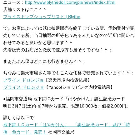
ニュース：
http://www.blythedoll.com/jpn/news/index.html
店舗リストはここ＾＾
ブライストップショップリスト | Blythe
で、お店によっては既に抽選販売を終了している所、予約受付で完
売している所、当日抽選の所等色々あるみたいなので近所に問い合
わせてみると良いかと思います＾＾
先着販売のお店だと徹夜で並ぶ方も居そうですね＾＾；
まぁたぶん僕はどこにも行きません＾＾；
ちなみに楽天市場さん等でもこんな価格で転売されています＾＾；
ブライス ドロンジョ
【楽天市場内検索結果】
ブライス ドロンジョ
【Yahoo!ショッピング内検索結果】
●福岡市交通局 地下鉄ICカード「はやかけん」誕生記念カード
明日3月7日(土)午前7時から販売。限定10,000枚。価格2,000円。
詳しくは以下で
地下鉄ＩＣカード「はやかけん」 「誕生記念カード」及び「特
撰 色カード」発売！
福岡市交通局