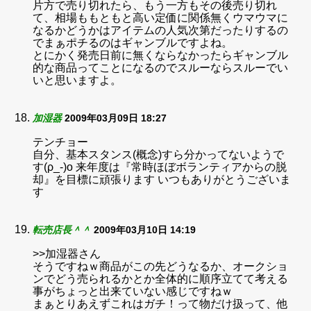
片方で売り切れたら、もう一方もその後売り切れ
て、相場ももともと高い定価に関係無くウマウマに
なるかどうかはアイテムの人気次第だったりするの
でまぁポチるのはギャンブルですよね。
とにかく発売日前に無くならなかったらギャンブル
的な商品ってことになるのでスルーならスルーでい
いと思いますよ。
加湿器
2009年03月09日 18:27
テンチョー
自分、基本スタンス(概念)すら分かってないようで
す(ρ_-)o 来年度は『常時ほぼボランティアからの脱
却』を目標に頑張ります いつもありがとうございま
す
転売店長＾＾
2009年03月10日 14:19
>>加湿器さん
そうですねｗ商品がこの先どうなるか、オークショ
ンでどう売られるかとか全体的に順序立てて考える
事がちょっと出来ていない感じですねｗ
まぁとりあえずこれはガチ！って物だけ扱って、他