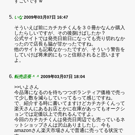
すごいですｗ
いな
2009年03月07日 16:47
そういえば前にカチカチくんを３０冊かなんか購入
したらしいですが、その後捌けばしたか？
公式サイトでは発売日前日になっても売り切れなか
ったので店長も脇が甘かったですね。
他のサイトも記載なかったですが、そういう警告を
していけば将来的にもっと信頼されると思います
よ。
転売店長＾＾
2009年03月07日 18:04
>>いよさん
今品薄になるのを待ちつつボランティア価格で売っ
て少し数を減らしていってるって感じですね。
で、紹介する時に書いてますけどカチカチくんって
楽天さんにあるお店とかに在庫があってもオークシ
ョンでは定価以上で売れるんですよ。
今回のカチカチくんは発売日周辺でも売っているネ
ットショップさんは沢山ありましたし、今も
amazonさん楽天市場さんで普通に売ってる状況で