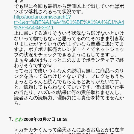
すｗ
でも現に今回も最初から定価以上で出していればポ
ツポツ落札されるって状況です。
http://aucfan.com/search1?
t=-1&q=%BE%A1%A4%C1%BE%A1%A4%C1%A4
%AF%A4%F3+2.1
上に書いてる通りそういう状況なら逃げないといけ
ないって物でもないと思ってるのでそのまま引き取
りましたがそういうのがまずいなら普通に逃げてま
すよ。ポチポチ転売カレンダー＾＾でネットショッ
プの状況をチェックできるようにもしてますし。
まぁ今回のはちょっとこのままでボランティアで終
わりそうですがｗ
ってわけで僕いつもなんの説明も無しに商品へのリ
ンクを貼ってるわけじゃないです。ブログをもうち
ょっとちゃんと読んでもらえるとありがたいです。
と、信頼してもらわなくていいです。僕は書いた事
の当たり、ハズレの結果に何の責任取れませんし、
読者さんの読解力、理解力にも責任を持てませんか
ら。
とわ
2009年03月07日 18:58
＞カチカチくんって楽天さんにあるお店とかに在庫