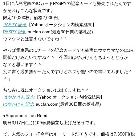
1日に広島電鉄のICカードPASPYの記念カードも発売されたんです
がそれはこんな状況です。
限定10,000枚。価格2,000円。
PASPY 記念
【Yahoo!オークション内検索結果】
PASPY 記念
aucfan.com(最近30日間の落札品)
ウマウマとは言えないですね＾＾；
やっぱ電車系のICカードの記念カードでも確実にウマウマなのはJR
関係だけみたいですね＾＾；今回のはやかけんもちょっとどうか
な？と思います＾＾；
別に書く必要無かったんですけどネタが無いので書いてみました＾
＾；
ちなみに既にオークションに出てますね＾＾
はやかけん 記念
【Yahoo!オークション内検索結果】
はやかけん 記念
aucfan.com(最近30日間の落札品)
●Supreme × Lou Reed
明日3月7日(土)に09春夏物立ち上げだそうです。
で、人気のフォトT今年はルーリードだそうです。価格は7,350円(税