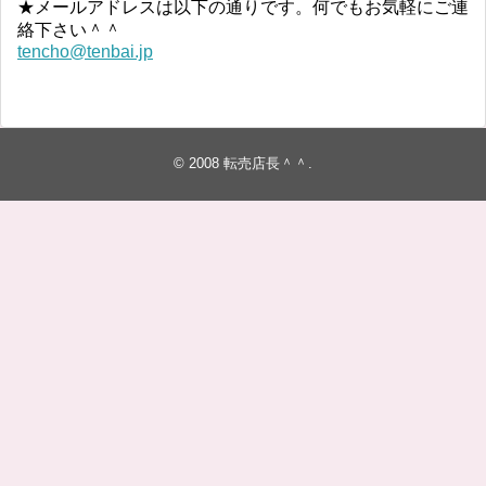
★メールアドレスは以下の通りです。何でもお気軽にご連
絡下さい＾＾
tencho@tenbai.jp
© 2008
転売店長＾＾
.