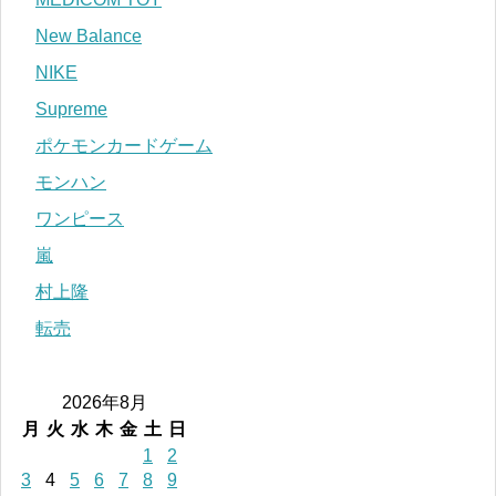
New Balance
NIKE
Supreme
ポケモンカードゲーム
モンハン
ワンピース
嵐
村上隆
転売
2026年8月
月
火
水
木
金
土
日
1
2
3
4
5
6
7
8
9