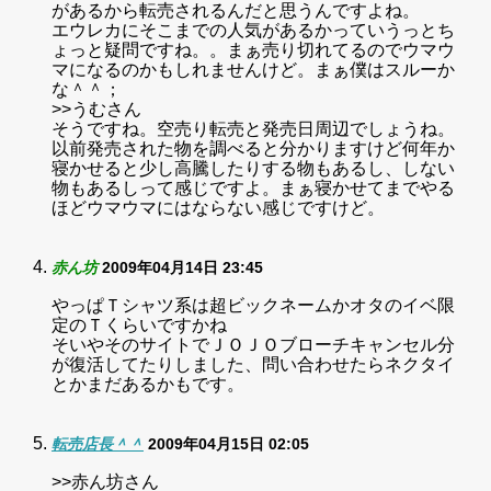
があるから転売されるんだと思うんですよね。
エウレカにそこまでの人気があるかっていうっとち
ょっと疑問ですね。。まぁ売り切れてるのでウマウ
マになるのかもしれませんけど。まぁ僕はスルーか
な＾＾；
>>うむさん
そうですね。空売り転売と発売日周辺でしょうね。
以前発売された物を調べると分かりますけど何年か
寝かせると少し高騰したりする物もあるし、しない
物もあるしって感じですよ。まぁ寝かせてまでやる
ほどウマウマにはならない感じですけど。
赤ん坊
2009年04月14日 23:45
やっぱＴシャツ系は超ビックネームかオタのイベ限
定のＴくらいですかね
そいやそのサイトでＪＯＪＯブローチキャンセル分
が復活してたりしました、問い合わせたらネクタイ
とかまだあるかもです。
転売店長＾＾
2009年04月15日 02:05
>>赤ん坊さん