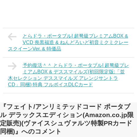
とらドラ・ポータブル! 超弩級プレミアムBOX &
VCD 喪黒福造 & ねんどろいど初音ミクミクレー
スクイーンVer. & 特価品
予約復活＾＾ とらドラ・ポータブル! 超弩級プレ
ミアムBOX & デススマイルズ(初回限定版:「並
木セレクション デススマイルズ アレンジサントラ
CD」同梱) 特典 フルボイスDLCカード
『フェイト/アンリミテッドコード ポータブ
ル デラックスエディション(Amazon.co.jp限
定販売)(ヴァイスシュヴァルツ特製PRカード
同梱)』へのコメント