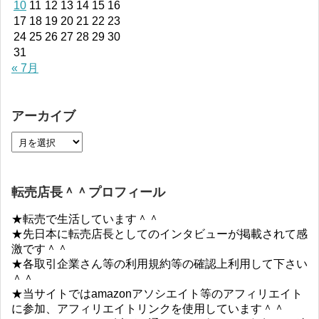
10
11
12
13
14
15
16
17
18
19
20
21
22
23
24
25
26
27
28
29
30
31
« 7月
アーカイブ
転売店長＾＾プロフィール
★転売で生活しています＾＾
★先日本に転売店長としてのインタビューが掲載されて感
激です＾＾
★各取引企業さん等の利用規約等の確認上利用して下さい
＾＾
★当サイトではamazonアソシエイト等のアフィリエイト
に参加、アフィリエイトリンクを使用しています＾＾