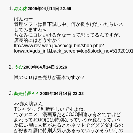
赤ん坊
2009年04月14日 22:59
ばんわー
管理ソフトは目下試し中、何か良さげだったらレス
してみますわｗ
ちなみにコレいけるかなーって思ってるんですが、
店長的にはどうすか？
ttp://www.rev-web.jp/asp/cgi-bin/shop.php?
forward=gds_inf&back_screen=top&stock_no=519201
うむ
2009年04月14日 23:26
嵐のＣＤは空売りが基本ですか？
転売店長＾＾
2009年04月14日 23:32
>>赤ん坊さん
Tシャツって判断難しいですよね。
てかアニメ、漫画系だとJOJO関連が有名ですけど
あれってJOJOには特別なっていうか変なっていう
か広い層に人気があるとかネットでグダグダするの
が好きな層に特別人気があるっていうかそういうの