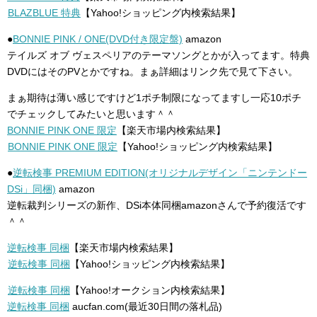
BLAZBLUE 特典
【Yahoo!ショッピング内検索結果】
●
BONNIE PINK / ONE(DVD付き限定盤)
amazon
テイルズ オブ ヴェスペリアのテーマソングとかが入ってます。特典
DVDにはそのPVとかですね。まぁ詳細はリンク先で見て下さい。
まぁ期待は薄い感じですけど1ポチ制限になってますし一応10ポチ
でチェックしてみたいと思います＾＾
BONNIE PINK ONE 限定
【楽天市場内検索結果】
BONNIE PINK ONE 限定
【Yahoo!ショッピング内検索結果】
●
逆転検事 PREMIUM EDITION(オリジナルデザイン「ニンテンドー
DSi」同梱)
amazon
逆転裁判シリーズの新作、DSi本体同梱amazonさんで予約復活です
＾＾
逆転検事 同梱
【楽天市場内検索結果】
逆転検事 同梱
【Yahoo!ショッピング内検索結果】
逆転検事 同梱
【Yahoo!オークション内検索結果】
逆転検事 同梱
aucfan.com(最近30日間の落札品)