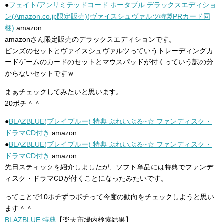
●
フェイト/アンリミテッドコード ポータブル デラックスエディショ
ン(Amazon.co.jp限定販売)(ヴァイスシュヴァルツ特製PRカード同
梱)
amazon
amazonさん限定販売のデラックスエディションです。
ピンズのセットとヴァイスシュヴァルツっていうトレーディングカ
ードゲームのカードのセットとマウスパッドが付くっていう訳の分
からないセットですｗ
まぁチェックしてみたいと思います。
20ポチ＾＾
●
BLAZBLUE(ブレイブルー) 特典 ぶれいぶる~☆ ファンディスク・
ドラマCD付き
amazon
●
BLAZBLUE(ブレイブルー) 特典 ぶれいぶる~☆ ファンディスク・
ドラマCD付き
amazon
先日スティックを紹介しましたが、ソフト単品には特典でファンデ
ィスク・ドラマCDが付くことになったみたいです。
ってことで10ポチずつポチって今度の動向をチェックしようと思い
ます＾＾
BLAZBLUE 特典
【楽天市場内検索結果】