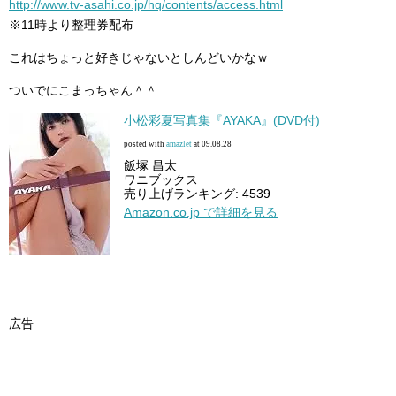
http://www.tv-asahi.co.jp/hq/contents/access.html
※11時より整理券配布
これはちょっと好きじゃないとしんどいかなｗ
ついでにこまっちゃん＾＾
小松彩夏写真集『AYAKA』(DVD付)
posted with
amazlet
at 09.08.28
飯塚 昌太
ワニブックス
売り上げランキング: 4539
Amazon.co.jp で詳細を見る
広告