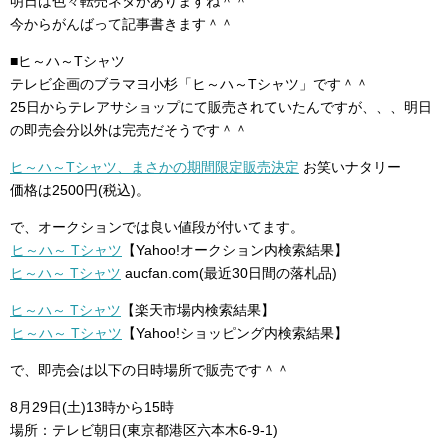
明日は色々転売ネタがありますね＾＾
今からがんばって記事書きます＾＾
■ヒ～ハ～Tシャツ
テレビ企画のブラマヨ小杉「ヒ～ハ～Tシャツ」です＾＾
25日からテレアサショップにて販売されていたんですが、、、明日
の即売会分以外は完売だそうです＾＾
ヒ～ハ～Tシャツ、まさかの期間限定販売決定
お笑いナタリー
価格は2500円(税込)。
で、オークションでは良い値段が付いてます。
ヒ～ハ～ Tシャツ
【Yahoo!オークション内検索結果】
ヒ～ハ～ Tシャツ
aucfan.com(最近30日間の落札品)
ヒ～ハ～ Tシャツ
【楽天市場内検索結果】
ヒ～ハ～ Tシャツ
【Yahoo!ショッピング内検索結果】
で、即売会は以下の日時場所で販売です＾＾
8月29日(土)13時から15時
場所：テレビ朝日(東京都港区六本木6-9-1)