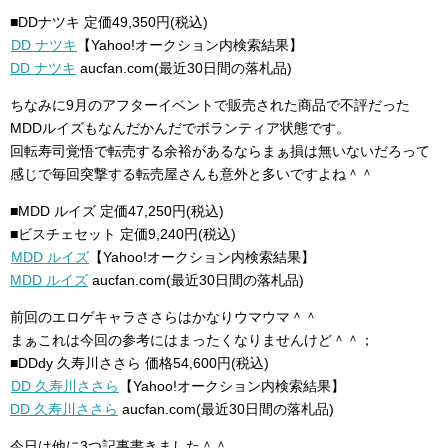
■DDナツキ 定価49,350円(税込)
DD ナツキ
【Yahoo!オークション内検索結果】
DD ナツキ
aucfan.com(最近30日間の落札品)
ちなみに9月のアフターイベントで販売された商品で不評だった
MDDルイズもなんだかんだでボランティア状態です。
回転寿司覚悟で転売する余裕があるならまぁ損は無いないだろって
感じで毎回突撃する転売屋さんも意外と多いですよね＾＾
■MDD ルイズ 定価47,250円(税込)
■ビスチェセット 定価9,240円(税込)
MDD ルイズ
【Yahoo!オークション内検索結果】
MDD ルイズ
aucfan.com(最近30日間の落札品)
前回のエロゲキャラささらはかなりウマウマ＾＾
まぁこれは今回の参考にはまったくなりませんけど＾＾；
■DDdy 久寿川ささら 価格54,600円(税込)
DD 久寿川ささら
【Yahoo!オークション内検索結果】
DD 久寿川ささら
aucfan.com(最近30日間の落札品)
今日は他に3つ記事書きました＾＾