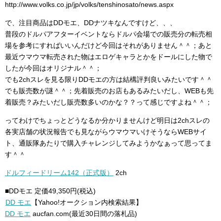
http://www.volks.co.jp/jp/volks/tenshinosato/news.aspx
で、注目商品はDDモエ、DDナツキなんですけど、、、
普段のドルパアフターイベントならドルパ会場での販売分の転売相
場を参考にすればいいんだけど今回はそれがありません＾＾；あと
最近ウマウマ転売された物はエロゲキャラとかをドールにした物で
したが今回はオリジナル＾＾；
でも2chスレを見る限りDDモエの方は結構評判良いみたいです＾＾
でも販売数が謎＾＾；先着販売のお店もあるみたいだし、WEBも先
着販売？みたいだし販売数多いのかな？？って感じですよね＾＾；
ってわけでちょっとどうなるか分かりませんけど明日は2chスレの
各実店舗の状況報告でも見ながらウマウマいけそうならWEBサイ
ト、通販隊あたりで購入チャレンジしてみようかなぁって思ってま
す＾＾
ドルフィードリーム142（正式版）
2ch
■DDモエ 定価49,350円(税込)
DD モエ
【Yahoo!オークション内検索結果】
DD モエ
aucfan.com(最近30日間の落札品)