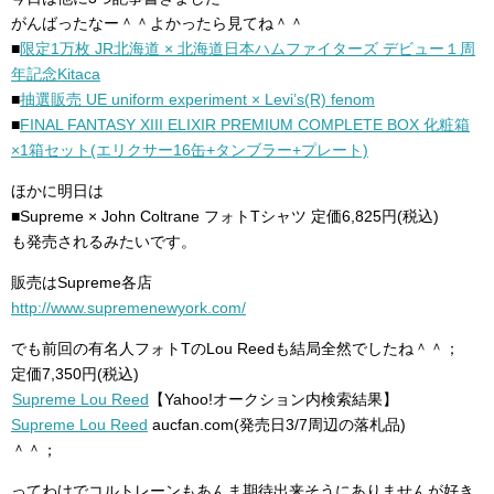
がんばったなー＾＾よかったら見てね＾＾
■
限定1万枚 JR北海道 × 北海道日本ハムファイターズ デビュー１周
年記念Kitaca
■
抽選販売 UE uniform experiment × Levi’s(R) fenom
■
FINAL FANTASY XIII ELIXIR PREMIUM COMPLETE BOX 化粧箱
×1箱セット(エリクサー16缶+タンブラー+プレート)
ほかに明日は
■Supreme × John Coltrane フォトTシャツ 定価6,825円(税込)
も発売されるみたいです。
販売はSupreme各店
http://www.supremenewyork.com/
でも前回の有名人フォトTのLou Reedも結局全然でしたね＾＾；
定価7,350円(税込)
Supreme Lou Reed
【Yahoo!オークション内検索結果】
Supreme Lou Reed
aucfan.com(発売日3/7周辺の落札品)
＾＾；
ってわけでコルトレーンもあんま期待出来そうにありませんが好き