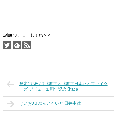
twitterフォローしてね＾＾
限定1万枚 JR北海道 × 北海道日本ハムファイタ
ーズ デビュー１周年記念Kitaca
けいおん! ねんどろいど 田井中律