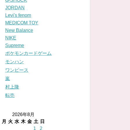
G-SHOCK
JORDAN
Levi's fenom
MEDICOM TOY
New Balance
NIKE
Supreme
ポケモンカードゲーム
モンハン
ワンピース
嵐
村上隆
転売
2026年8月
月
火
水
木
金
土
日
1
2