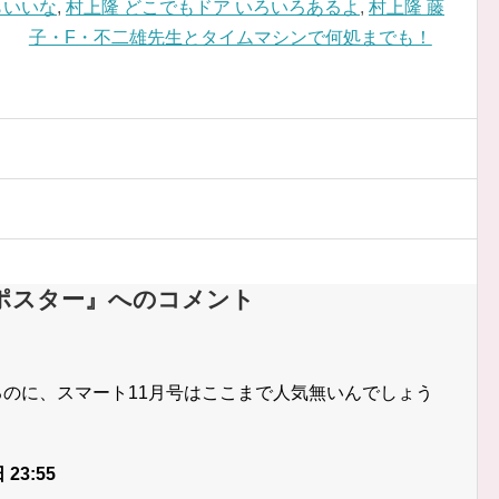
らいいな
,
村上隆 どこでもドア いろいろあるよ
,
村上隆 藤
子・F・不二雄先生とタイムマシンで何処までも！
 ポスター』へのコメント
るのに、スマート11月号はここまで人気無いんでしょう
 23:55