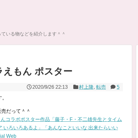
っている物などを紹介します＾＾
ドラえもん ポスター
2020/9/26 22:13
村上隆
,
転売
5
す。
販売だって＾＾
ラえもんコラボポスター作品「藤子・F・不二雄先生とタイム
 いろいろあるよ」「あんなこといいな 出来たらいい
al Web