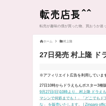
転売が趣味の僕が買った物、買おうか迷
ホーム
村上隆
27日発売 村上隆 
※アフィリエイト広告を利用していま
27日10時からドラえもんポスター3種
9月27日(日)10時より、村上隆 ド
マシンで何処までも！」「どこでもドア
な」 を販売いたします。 | Zingaro offici