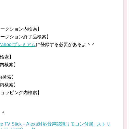
!オークション内検索】
o!オークション終了品検索】
Yahoo!プレミアム
に登録する必要があるよ＾＾
検索】
内検索】
n内検索】
内検索】
!ショッピング内検索】
＾＾
re TV Stick – Alexa対応音声認識リモコン付属 | ストリ