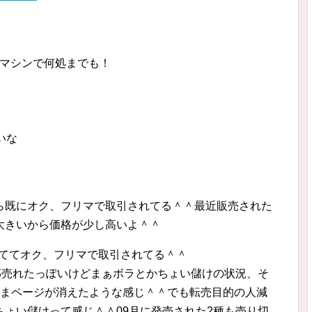
ムマシンで何処までも！
いな
ら既にオク、フリマで取引されてる＾＾最近販売された
大きいから価格が少し高いよ＾＾
されててオク、フリマで取引されてる＾＾
部売れたっぽいけどまぁボラとかちょい儲けの状況、そ
ままページが消えたような感じ＾＾でも転売目的の人減
ょい儲けって感じ＾＾09月に発売された2種も売り切