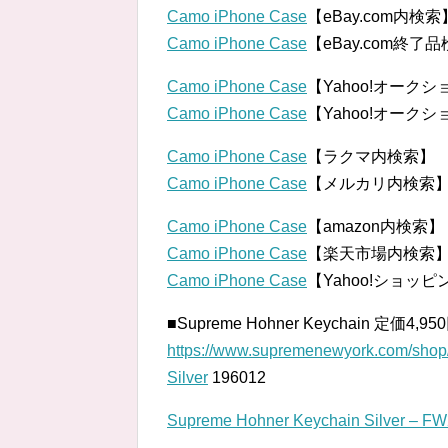
Camo iPhone Case
【eBay.com内検索
Camo iPhone Case
【eBay.com終了
Camo iPhone Case
【Yahoo!オーク
Camo iPhone Case
【Yahoo!オーク
Camo iPhone Case
【ラクマ内検索】
Camo iPhone Case
【メルカリ内検索
Camo iPhone Case
【amazon内検索】
Camo iPhone Case
【楽天市場内検索
Camo iPhone Case
【Yahoo!ショッ
■Supreme Hohner Keychain 定価4,9
https://www.supremenewyork.com/shop/
Silver
196012
Supreme Hohner Keychain Silver – F