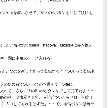
ョン画面を表示させて、左下の+ボタンを押して項目を
 | 1 (選択したい所次第でosaka、nagoya、fukuokaに書き換え
前 (ローマ字、間に半角スペース入れる)
みたいなのを新しく作って登録する＾＾SUPって登録名
の所の右でSUPってのを選んで、Siteに
ork.com/って入れて、さらに下のSaveボタンを押して完了だよ＾＾
newyork.com/のページ表示させて、時間近づいたらリロード繰り
手に入力してくれるはずだよ＾＾で、送信ボタンは自分