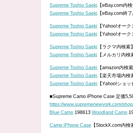
Supreme Toshio Saeki
【eBay.com内
Supreme Toshio Saeki
【eBay.com
Supreme Toshio Saeki
【Yahoo!オー
Supreme Toshio Saeki
【Yahoo!オ
Supreme Toshio Saeki
【ラクマ内検索
Supreme Toshio Saeki
【メルカリ内検
Supreme Toshio Saeki
【amazon内検
Supreme Toshio Saeki
【楽天市場内検
Supreme Toshio Saeki
【Yahoo!ショ
■Supreme Camo iPhone Case 定価5,
https://www.supremenewyork.com/shop/
Blue Camo
198613
Woodland Camo
1
Camo iPhone Case
【StockX.com内