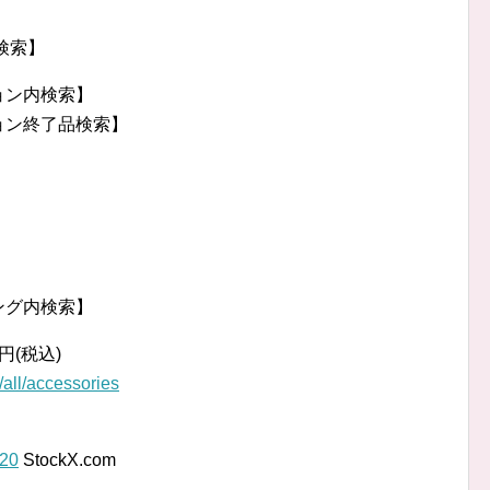
】
品検索】
ション内検索】
ション終了品検索】
】
】
ピング内検索】
50円(税込)
all/accessories
W20
StockX.com