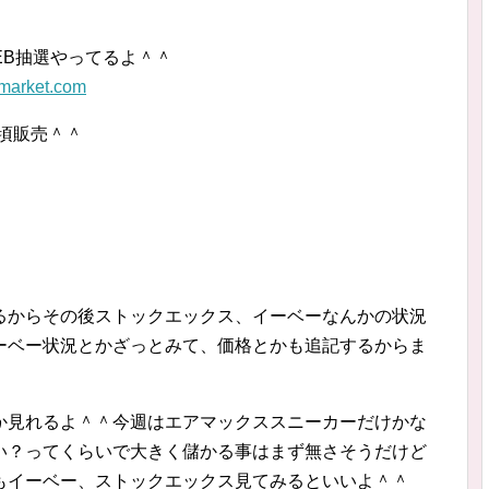
EB抽選やってるよ＾＾
tmarket.com
時頃販売＾＾
るからその後ストックエックス、イーベーなんかの状況
ーベー状況とかざっとみて、価格とかも追記するからま
か見れるよ＾＾今週はエアマックススニーカーだけかな
い？ってくらいで大きく儲かる事はまず無さそうだけど
もイーベー、ストックエックス見てみるといいよ＾＾