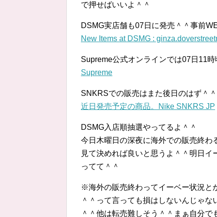
で押せばいいよ＾＾
DSMG実店舗も07日に発売＾＾事前W
New Items at DSMG : ginza.doverstree
Supreme公式オンラインでは07日11
Supreme
SNKRSでの販売はまた後日のはず＾＾
近日発売予定の商品。Nike SNKRS JP
DSMG入店順抽選やってるよ＾＾
今日木曜日の深夜に海外での販売終わ
見て決めれば良いと思うよ＾＾明日イ
ってて＾＾
※海外の販売終わってイーベー状況と
＾＾って言っても損はしないんじゃな
＾＾他は転売難しそう＾＾まぁ自分で