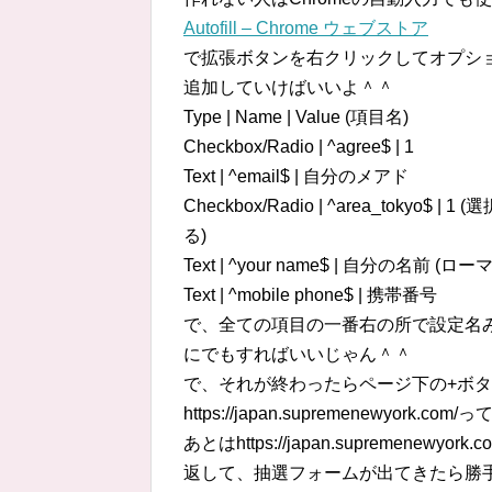
Autofill – Chrome ウェブストア
で拡張ボタンを右クリックしてオプシ
追加していけばいいよ＾＾
Type | Name | Value (項目名)
Checkbox/Radio | ^agree$ | 1
Text | ^email$ | 自分のメアド
Checkbox/Radio | ^area_tokyo$
る)
Text | ^your name$ | 自分の名
Text | ^mobile phone$ | 携帯番号
で、全ての項目の一番右の所で設定名
にでもすればいいじゃん＾＾
で、それが終わったらページ下の+ボタン
https://japan.supremenewy
あとはhttps://japan.supreme
返して、抽選フォームが出てきたら勝