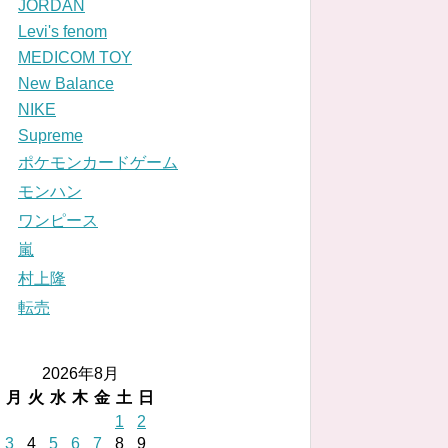
JORDAN
Levi's fenom
MEDICOM TOY
New Balance
NIKE
Supreme
ポケモンカードゲーム
モンハン
ワンピース
嵐
村上隆
転売
2026年8月
月
火
水
木
金
土
日
1
2
3
4
5
6
7
8
9