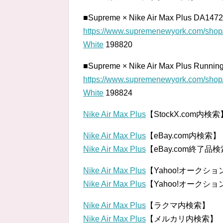
■Supreme × Nike Air Max Plus DA14
https://www.supremenewyork.com/shop/
White
198820
■Supreme × Nike Air Max Plus Runn
https://www.supremenewyork.com/shop/
White
198824
Nike Air Max Plus
【StockX.com内検索
Nike Air Max Plus
【eBay.com内検索】
Nike Air Max Plus
【eBay.com終了品
Nike Air Max Plus
【Yahoo!オークシ
Nike Air Max Plus
【Yahoo!オークシ
Nike Air Max Plus
【ラクマ内検索】
Nike Air Max Plus
【メルカリ内検索】