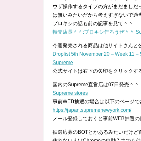
ウザ操作するタイプの方がまだましだ
は無いみたいだから考えすぎないで適
プロキシの話も前の記事を見て＾＾
転売店長＾＾:プロキシ作ろうぜ＾＾ Supreme 
今週発売される商品は他サイトさんと
Droplist 5th November 20 – Week 11 
Supreme
公式サイトは右下の矢印をクリックす
国内のSupreme直営店は07日発売＾＾
Supreme stores
事前WEB抽選の場合は以下のページ
https://japan.supremenewyork.com/
メール登録しておくと事前WEB抽選
抽選応募のBOTとかあるみたいだけど
作れない人はChromeの自動入力で