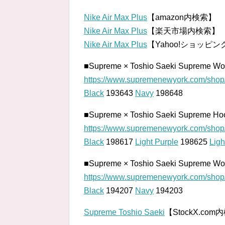
Nike Air Max Plus
【amazon内検索】
Nike Air Max Plus
【楽天市場内検索】
Nike Air Max Plus
【Yahoo!ショッピ
■Supreme × Toshio Saeki Supreme 
https://www.supremenewyork.com/shop/a
Black
193643
Navy
198648
■Supreme × Toshio Saeki Supreme H
https://www.supremenewyork.com/shop/a
Black
198617
Light Purple
198625
Ligh
■Supreme × Toshio Saeki Supreme 
https://www.supremenewyork.com/shop/
Black
194207
Navy
194203
Supreme Toshio Saeki
【StockX.co