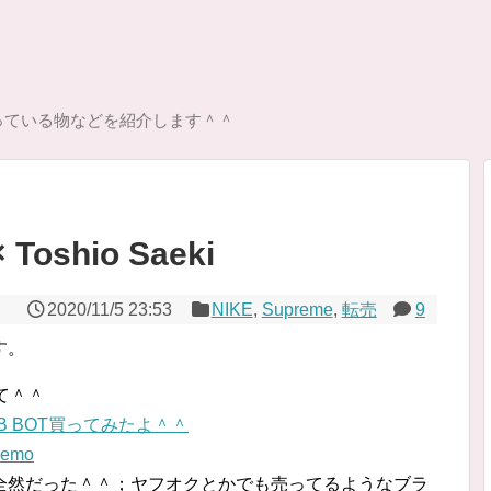
っている物などを紹介します＾＾
Toshio Saeki
2020/11/5 23:53
NIKE
,
Supreme
,
転売
9
す。
て＾＾
BNB BOT買ってみたよ＾＾
memo
rは全然だった＾＾；ヤフオクとかでも売ってるようなブラ