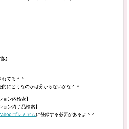
常版)
されてる＾＾
売的にどうなのかは分からないかな＾＾
クション内検索】
ークション終了品検索】
Yahoo!プレミアム
に登録する必要があるよ＾＾
】