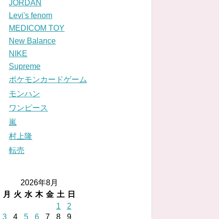
JORDAN
Levi's fenom
MEDICOM TOY
New Balance
NIKE
Supreme
ポケモンカードゲーム
モンハン
ワンピース
嵐
村上隆
転売
2026年8月
月
火
水
木
金
土
日
1
2
3
4
5
6
7
8
9