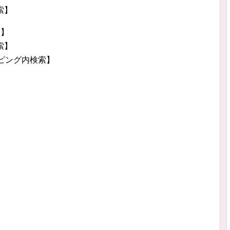
索】
索】
索】
ッピング内検索】