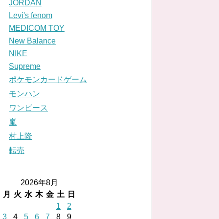
JORDAN
Levi's fenom
MEDICOM TOY
New Balance
NIKE
Supreme
ポケモンカードゲーム
モンハン
ワンピース
嵐
村上隆
転売
2026年8月
月
火
水
木
金
土
日
1
2
3
4
5
6
7
8
9