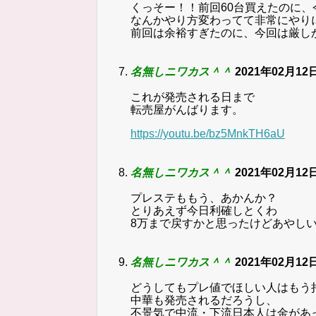
くっそー！！前回60台買えたのに、
なんかやり方変わってて非常にやり
前回は余裕すぎたのに、今回は厳し
名無しニワカス＾＾
2021年02月12日
これが発売される日まで
転売屋がんばります。
https://youtu.be/bz5MnkTH6aU
名無しニワカス＾＾
2021年02月12日
プレステももう、あかんか？
とりあえず今日利確しとくわ
8万まで戻すかと思ったけどあやし
名無しニワカス＾＾
2021年02月12日
どうしてもプレ値でほしい人はもう
中華も発売されるだろうし、
不景気で中流・下流日本人は金があ