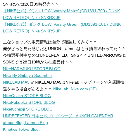
SNKRSでは28日09時発売＾＾
【NIKE公式】ダンク LOW 'Varsity Maize’ (DD1391-700 / DUNK
LOW RETRO). Nike SNKRS JP
【NIKE公式】ダンク LOW 'Varsity Green' (DD1391-101 / DUNK
LOW RETRO). Nike SNKRS JP
主なショップの販売情報は自分で確認してみて＾＾
俺がざっと見た感じだとUNION、atmosはもう抽選終わってた＾＾
今抽選受付中なのはUNDEFEATED、SNS＾＾UNITED ARROWS &
SONSでは28日10時から抽選受付＾＾
NikeHARAJUKU STORE BLOG
Nike By Shibuya Scramble
NIKELAB MA5
※NIKELAB MA5はNikelabトップページで入店順抽
選をやる場合があるよ＾＾
NikeLab. Nike.com (JP)
NikeOsaka STORE BLOG
NikeFukuoka STORE BLOG
NikeKichijoji STORE BLOG
UNDEFEATED 日本公式ブログページ LAUNCH CALENDAR
atmos Blog | atmos Blog
Kinetics Tokyo Blog.