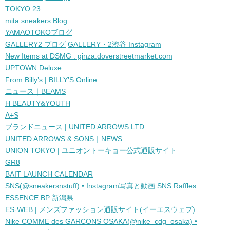
TOKYO 23
mita sneakers Blog
YAMAOTOKOブログ
GALLERY2 ブログ
GALLERY・2渋谷 Instagram
New Items at DSMG : ginza.doverstreetmarket.com
UPTOWN Deluxe
From Billy’s | BILLY’S Online
ニュース｜BEAMS
H BEAUTY&YOUTH
A+S
ブランドニュース | UNITED ARROWS LTD.
UNITED ARROWS & SONS｜NEWS
UNION TOKYO | ユニオントーキョー公式通販サイト
GR8
BAIT LAUNCH CALENDAR
SNS(@sneakersnstuff) • Instagram写真と動画
SNS Raffles
ESSENCE BP 新潟県
ES-WEB | メンズファッション通販サイト(イーエスウェブ)
Nike COMME des GARCONS OSAKA(@nike_cdg_osaka) •