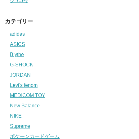
ク 7.5号
カテゴリー
adidas
ASICS
Blythe
G-SHOCK
JORDAN
Levi's fenom
MEDICOM TOY
New Balance
NIKE
Supreme
ポケモンカードゲーム