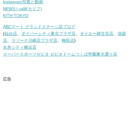
Instagram写真と動画
NEWS | calif(カリフ)
KITH TOKYO
ABCマート グランドステージ店ブログ
(
仙台店
、
ダイバーシティ東京プラザ店
、
ダイエー碑文谷店
、
池袋
店
、
ラゾーナ川崎店プラザ店
、
梅田店
)
丸井シティ横浜店
スーパースポーツゼビオ ゼビオドームつくば学園東大通り店
広告