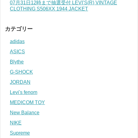
07月31日12時まで抽選受付 LEVI’S(R) VINTAGE
CLOTHING S506XX 1944 JACKET
カテゴリー
adidas
ASICS
Blythe
G-SHOCK
JORDAN
Levi's fenom
MEDICOM TOY
New Balance
NIKE
Supreme