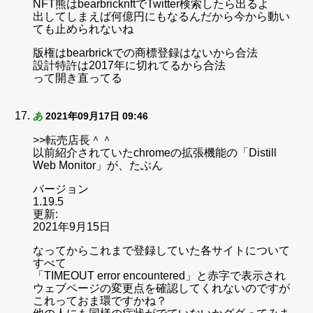
NFT熊はbearbricknftでTwitter検索したら出るよ
出してしまえば何億円にもなるんだから今から動い
ても止められないね
版権はbearbrickでの商標登録はないから合法
設計特許は2017年に切れてるから合法
って開き直ってる
あ
2021年09月17日 09:46
>>転売店長＾＾
以前紹介されていたchromeの拡張機能の「Distill
Web Monitor」が、たぶん
バージョン
1.19.5
更新:
2021年9月15日
なってからこれまで登録していた各サイトについて
すべて
「TIMEOUT error encountered」と赤字で表示され
ウェブページの変更点を確認してくれないのですが
これっておま環ですかね？