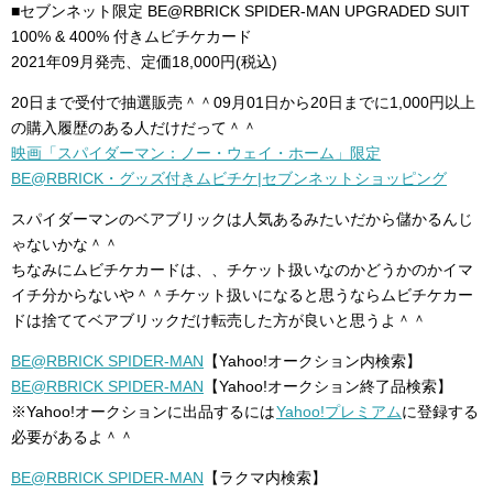
■セブンネット限定 BE@RBRICK SPIDER-MAN UPGRADED SUIT
100% & 400% 付きムビチケカード
2021年09月発売、定価18,000円(税込)
20日まで受付で抽選販売＾＾09月01日から20日までに1,000円以上
の購入履歴のある人だけだって＾＾
映画「スパイダーマン：ノー・ウェイ・ホーム」限定
BE@RBRICK・グッズ付きムビチケ|セブンネットショッピング
スパイダーマンのベアブリックは人気あるみたいだから儲かるんじ
ゃないかな＾＾
ちなみにムビチケカードは、、チケット扱いなのかどうかのかイマ
イチ分からないや＾＾チケット扱いになると思うならムビチケカー
ドは捨ててベアブリックだけ転売した方が良いと思うよ＾＾
BE@RBRICK SPIDER-MAN
【Yahoo!オークション内検索】
BE@RBRICK SPIDER-MAN
【Yahoo!オークション終了品検索】
※Yahoo!オークションに出品するには
Yahoo!プレミアム
に登録する
必要があるよ＾＾
BE@RBRICK SPIDER-MAN
【ラクマ内検索】