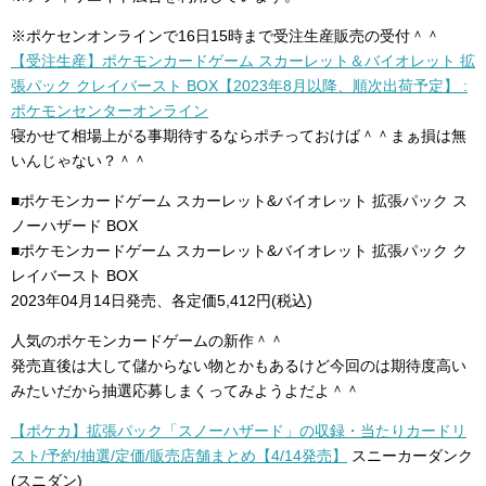
※ポケセンオンラインで16日15時まで受注生産販売の受付＾＾
【受注生産】ポケモンカードゲーム スカーレット＆バイオレット 拡
張パック クレイバースト BOX【2023年8月以降、順次出荷予定】 :
ポケモンセンターオンライン
寝かせて相場上がる事期待するならポチっておけば＾＾まぁ損は無
いんじゃない？＾＾
■ポケモンカードゲーム スカーレット&バイオレット 拡張パック ス
ノーハザード BOX
■ポケモンカードゲーム スカーレット&バイオレット 拡張パック ク
レイバースト BOX
2023年04月14日発売、各定価5,412円(税込)
人気のポケモンカードゲームの新作＾＾
発売直後は大して儲からない物とかもあるけど今回のは期待度高い
みたいだから抽選応募しまくってみようよだよ＾＾
【ポケカ】拡張パック「スノーハザード」の収録・当たりカードリ
スト/予約/抽選/定価/販売店舗まとめ【4/14発売】
スニーカーダンク
(スニダン)