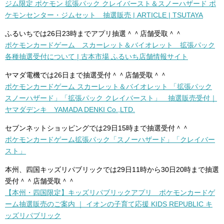
ジム限定 ポケモン 拡張パック クレイバースト＆スノーハザード ポ
ケモンセンター・ジムセット 抽選販売 | ARTICLE | TSUTAYA
ふるいちでは26日23時までアプリ抽選＾＾店舗受取＾＾
ポケモンカードゲーム スカーレット＆バイオレット 拡張パック
各種抽選受付について | 古本市場 ふるいち店舗情報サイト
ヤマダ電機では26日まで抽選受付＾＾店舗受取＾＾
ポケモンカードゲーム スカーレット＆バイオレット 「拡張パック
スノーハザード」「拡張パック クレイバースト」 抽選販売受付｜
ヤマダデンキ YAMADA DENKI Co.,LTD.
セブンネットショッピングでは29日15時まで抽選受付＾＾
ポケモンカードゲーム拡張パック「スノーハザード」「クレイバー
スト」
本州、四国キッズリパブリックでは29日11時から30日20時まで抽選
受付＾＾店舗受取＾＾
【本州・四国限定】キッズリパブリックアプリ ポケモンカードゲ
ーム抽選販売のご案内 ｜ イオンの子育て応援 KIDS REPUBLIC キ
ッズリパブリック