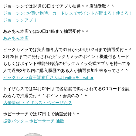
ジョーシンでは04月03日までアプリ抽選＾＾店舗受取＾＾
ジョーシン::お買い物時、カードレスでポイントが貯まる！使える！
ジョーシンアプリ
あみあみ本店では30日14時まで抽選受付＾＾
あみあみ本店
ビックカメラでは実店舗各店で31日から04月02日まで抽選受付＾＾
3月29日までに発行されたビックカメラのポイント機能付きカード
もしくはポイント機能登録済のビックカメラ公式アプリを持ってる
人で過去2年以内に購入履歴のある人が抽選参加出来るってさ＾＾
ビックカメラ京王調布店さんはTwitterを Twitter
トイザらスでは04月09日まで各店舗で掲示されてるQRコードを読
み込んで抽選受付＾＾ポイント会員のみ＾＾
店舗情報 トイザらス・ベビーザらス
ホビーサーチでは17日まで抽選受付＾＾
拡張パック – ホビーサーチ 通販