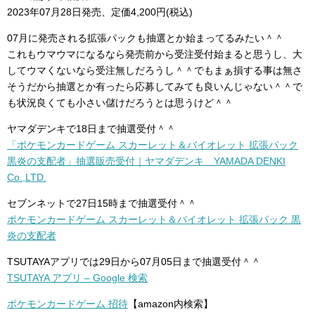
2023年07月28日発売、定価4,200円(税込)
07月に発売される拡張パックも抽選とか始まってるみたい＾＾
これもウマウマになるなら発売前から受注受付始まると思うし、大
してウマくないなら受注無しだろうし＾＾でもまぁ損する事は無さ
そうだから抽選とか有ったら応募してみても良いんじゃない＾＾で
も状況良くても小さい儲けだろうとは思うけど＾＾
ヤマダデンキで18日まで抽選受付＾＾
「ポケモンカードゲーム スカーレット＆バイオレット 拡張パック
黒炎の支配者」抽選販売受付｜ヤマダデンキ YAMADA DENKI
Co.,LTD.
セブンネットで27日15時まで抽選受付＾＾
ポケモンカードゲーム スカーレット＆バイオレット 拡張パック 黒
炎の支配者
TSUTAYAアプリでは29日から07月05日まで抽選受付＾＾
TSUTAYA アプリ – Google 検索
ポケモンカードゲーム 招待
【amazon内検索】