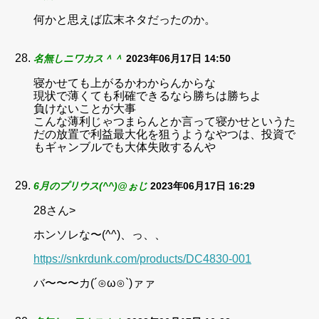
何かと思えば広末ネタだったのか。
名無しニワカス＾＾
2023年06月17日 14:50
寝かせても上がるかわからんからな
現状で薄くても利確できるなら勝ちは勝ちよ
負けないことが大事
こんな薄利じゃつまらんとか言って寝かせというた
だの放置で利益最大化を狙うようなやつは、投資で
もギャンブルでも大体失敗するんや
6月のプリウス(^^)@ぉじ
2023年06月17日 16:29
28さん>
ホンソレな〜(^^)、っ、、
https://snkrdunk.com/products/DC4830-001
バ〜〜〜カ(´⊙ω⊙`)ァァ