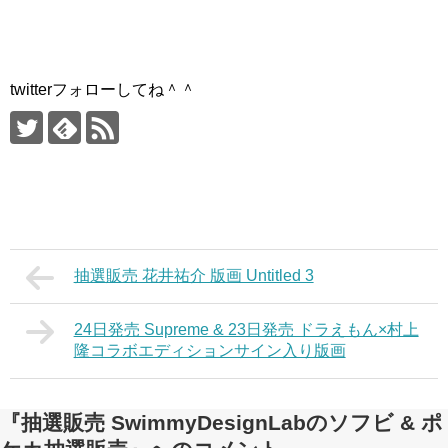
twitterフォローしてね＾＾
抽選販売 花井祐介 版画 Untitled 3
24日発売 Supreme & 23日発売 ドラえもん×村上
隆コラボエディションサイン入り版画
『抽選販売 SwimmyDesignLabのソフビ & ポ