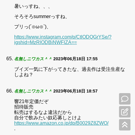
暑いっすね、、、
そろそろsummerっすね、
プリっ(´⊙ω⊙`)、
https://www.instagram.com/p/CtlODQGrYSe/?
igshid=MzRlODBiNWFlZA==
名無しニワカス＾＾
2023年06月18日 17:55
ブイズ一気に下がってきたな、過去作は受注生産な
しよね？
名無しニワカス＾＾
2023年06月18日 18:57
響21年定価だぞ
招待販売
転売はするなよ違法だから
自分で飲みたい奴応募しとけよ
https://www.amazon.co.jp/dp/B0029Z8ZWO/
.