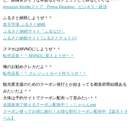
し、結構良さそうな本あるからチェックしてみるといいよ＾＾
Amazon Kindleストア : Prime Reading : ビジネス・経済
ふるさと納税しようぜ＾＾
楽天市場 ふるさと納税
ふるさと納税サイト「ふるなび」
ふるさと納税サイト [ふるさとチョイス]
スマホはMVNOにしようぜ＾＾
転売店長＾＾:MVNOに変えようぜ＾＾
俺のお勧めクレカだよ＾＾
転売店長＾＾:クレジットカード作ろうぜ＾＾
観光業支援のためのクーポン発行とか始まってる都道府県結構ある
みたいだよ＾＾
大体は予約サイトでクーポン配布って形みたい＾＾
全国各地で使えるクーポン配布中！ – じゃらんnet
クーポン使ってお得に旅行！お得な割引クーポン配布中 【楽天トラ
ベル】