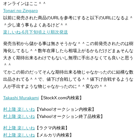
オンラインはここ＾＾
Tonari no Zingaro
以前に発売された商品のURLを参考にすると以下のURLになるよ＾
＾少し違う事もよくあるけど＾＾
楽しいね-6月下旬頃より順次発送
発売当初から儲かる事は無さそうかな＾＾この前発売されたのは樹
海化してるし＾＾数年在庫したら相場上がるかもだけどまぁそんな
大きく期待出来るわけでもないし無理に手出さなくても良いと思う
＾＾
てかこの前のだってそんな期待出来る物じゃなかったのに結構な数
出品されてる＾＾で、値下げ合戦してる＾＾値下げ合戦するような
人が手出すような物じゃなかったのに＾＾変なの＾＾
Takashi Murakami
【StockX.com内検索】
村上隆 楽しいね
【Yahoo!オークション内検索】
村上隆 楽しいね
【Yahoo!オークション終了品検索】
村上隆 楽しいね
【ラクマ内検索】
村上隆 楽しいね
【メルカリ内検索】