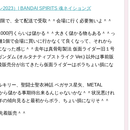
ン2023）| BANDAI SPIRITS 魂ネイションズ
制限で、全て配送で受取＾＾会場に行く必要無いよ＾＾
1000円くらいは儲かる＾＾大きく儲かる物もある＾＾っ
種1個で会場に買いに行かなくて良くなって、それから
になった感じ＾＾去年は真骨彫製法 仮面ライダー旧１号
ルガンダム (オルタナティブストライク Ver.) 以外は事前販
後販売分が出てきたら仮面ライダーはボラちょい損にな
クバルキリー、聖闘士聖衣神話 ペガサス星矢、METAL
あるから儲かる事期待出来るんじゃないかな＾＾状況悪けれ
3年の傾向見ると最初からボラ、ちょい損になりそ＾＾
上先着販売＾＾