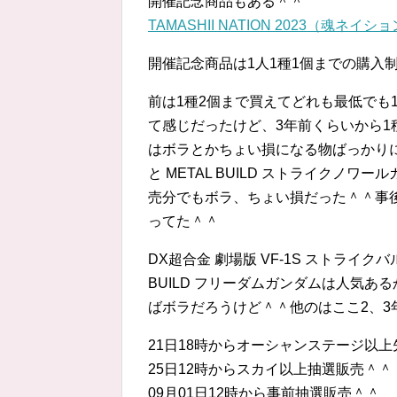
開催記念商品もある＾＾
TAMASHII NATION 2023（魂ネイショ
開催記念商品は1人1種1個までの購入
前は1種2個まで買えてどれも最低でも
て感じだったけど、3年前くらいから1
はボラとかちょい損になる物ばっかり
と METAL BUILD ストライクノワー
売分でもボラ、ちょい損だった＾＾事
ってた＾＾
DX超合金 劇場版 VF-1S ストライ
BUILD フリーダムガンダムは人気
ばボラだろうけど＾＾他のはここ2、
21日18時からオーシャンステージ以
25日12時からスカイ以上抽選販売＾＾
09月01日12時から事前抽選販売＾＾