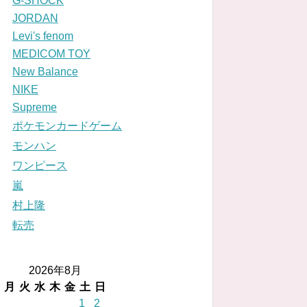
G-SHOCK
JORDAN
Levi's fenom
MEDICOM TOY
New Balance
NIKE
Supreme
ポケモンカードゲーム
モンハン
ワンピース
嵐
村上隆
転売
2026年8月
月
火
水
木
金
土
日
1
2