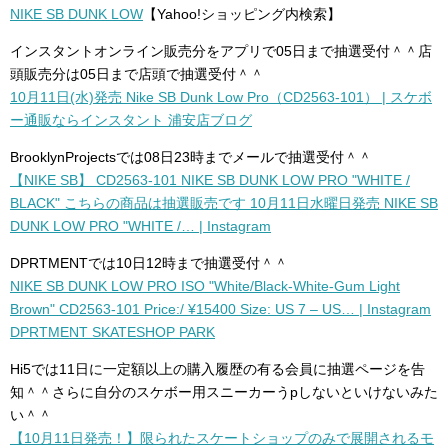
NIKE SB DUNK LOW
【Yahoo!ショッピング内検索】
インスタントオンライン販売分をアプリで05日まで抽選受付＾＾店
頭販売分は05日まで店頭で抽選受付＾＾
10月11日(水)発売 Nike SB Dunk Low Pro（CD2563-101） | スケボ
ー通販ならインスタント 浦安店ブログ
BrooklynProjectsでは08日23時までメールで抽選受付＾＾
【NIKE SB】 CD2563-101 NIKE SB DUNK LOW PRO "WHITE /
BLACK" こちらの商品は抽選販売です 10月11日水曜日発売 NIKE SB
DUNK LOW PRO "WHITE /… | Instagram
DPRTMENTでは10日12時まで抽選受付＾＾
NIKE SB DUNK LOW PRO ISO "White/Black-White-Gum Light
Brown" CD2563-101 Price:/ ¥15400 Size: US 7 – US… | Instagram
DPRTMENT SKATESHOP PARK
Hi5では11日に一定額以上の購入履歴の有る会員に抽選ページを告
知＾＾さらに自分のスケボー用スニーカーうpしないといけないみた
い＾＾
【10月11日発売！】限られたスケートショップのみで展開されるモ