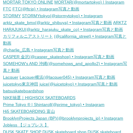
MORTAR TOKYO ONLINE
MORTAR(@mortartokyo) | Instagram
FTC
FTC(@ftcjp) • Instagram写真と動画
STORMY
STORMYtokyo(@stormytokyo) • Instagram
arktz_skate_bmx(@arktz_shibuya) • Instagram写真と動画
ARKTZ
HARAJUKU(@arktz_harajuku_skate_co) • Instagram写真と動画
カリフォルニアストリート
(@california_street) • Instagram写真と
動画
@charlie_広島 • Instagram写真と動画
CASPER 金沢(@casper_skateshop) • Instagram写真と動画
SOMEHOW's AND 沖縄(@somehows_and_apollo2) • Instagram写
真と動画
Lacquer
Lacquer横浜(@lacquer045) • Instagram写真と動画
juicetokyo東京神田
juice(@juicetokyo) • Instagram写真と動画
batsuskateboardshop
NIKE抽選｜HIGHSOX SKATEBOARDS
Prime Tokyo ®︎ | Shintaroll(@prime_tokyo) • Instagram
Hi5 SKATEBOARDING 富山
BrooklynProjects Japan (BP)(@brooklynprojects_jp) • Instagram
Jobless 【ジョブレス 】
DUSK SKATE SHOP
DUSK skateboard shop
DUSK skateboard