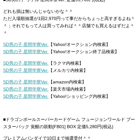
どれも損は無いんじゃないかな＾＾
ただ入場順抽選が1回2,970円って事だからちょっと高すぎるよね＾
＾；それでもって人は買ってみれば＾＾店舗でも買えるはずだよ＾
＾
SD男の子 星間学寮Ver.
【Yahoo!オークション内検索】
SD男の子 星間学寮Ver.
【Yahoo!オークション終了品検索】
SD男の子 星間学寮Ver.
【ラクマ内検索】
SD男の子 星間学寮Ver.
【メルカリ内検索】
SD男の子 星間学寮Ver.
【amazon内検索】
SD男の子 星間学寮Ver.
【楽天市場内検索】
SD男の子 星間学寮Ver.
【Yahoo!ショッピング内検索】
■ドラゴンボールスーパーカードゲーム フュージョンワールド ブー
スターパック 覚醒の鼓動[FB01] BOX 定価5,280円(税込)
プレミアムバンダイで10日まで抽選受付＾＾