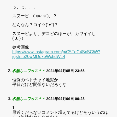
っ、っ、、、
スヌーピ、(´⊙ω⊙`)、？
なんなん？コイツ(ᵔᴥᵔ)？
スヌーピより、デコピのほーが、カワイイし
(ᵔᴥᵔ)！！
参考画像
https://www.instagram.com/p/C5FeC4SxSGW/?
igsh=b20wMDdxeWxhdW14
名無しニワカス＾＾
2024年04月05日 23:55
恒例のベトチャイ地獄か
平日だけど関係ないだろうな
名無しニワカス＾＾
2024年04月06日 00:28
1
最近くだらないコメント増えてるけどそういうのほ