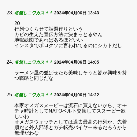
名無しニワカス＾＾
2024年04月06日 13:43
20
行列つくらせて話題作りという
カビの生えた宣伝方法に決まっとるやん
地獄絵図であればあるほどいい
インスタでボロクソに言われてるのにシカトだし
名無しニワカス＾＾
2024年04月06日 14:05
ラーメン屋の並ばせたら美味しそうと皆が興味を持
つ戦略と同じだな
名無しニワカス＾＾
2024年04月06日 14:22
本家オメガスヌーピーは流石に買えないから、オモ
チャ時計としてNATOベルト交換してスヌーピー欲
しいわ
オメガスウォッチとしては過去最高の行列か、先着
順だと外人部隊とガチ転売バイヤー来るだろうから
無理だわな