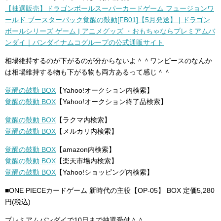
【抽選販売】ドラゴンボールスーパーカードゲーム フュージョンワ
ールド ブースターパック覚醒の鼓動[FB01]【5月発送】 | ドラゴン
ボールシリーズ ゲーム | アニメグッズ ・おもちゃならプレミアムバ
ンダイ｜バンダイナムコグループの公式通販サイト
相場維持するのが下がるのが分からないよ＾＾ワンピースのなんか
は相場維持する物も下がる物も両方あるって感じ＾＾
覚醒の鼓動 BOX
【Yahoo!オークション内検索】
覚醒の鼓動 BOX
【Yahoo!オークション終了品検索】
覚醒の鼓動 BOX
【ラクマ内検索】
覚醒の鼓動 BOX
【メルカリ内検索】
覚醒の鼓動 BOX
【amazon内検索】
覚醒の鼓動 BOX
【楽天市場内検索】
覚醒の鼓動 BOX
【Yahoo!ショッピング内検索】
■ONE PIECEカードゲーム 新時代の主役【OP-05】 BOX 定価5,280
円(税込)
プレミアムバンダイで10日まで抽選受付＾＾