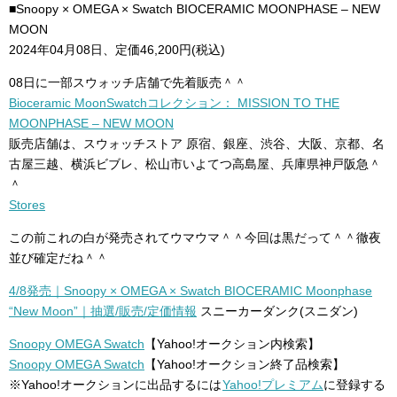
■Snoopy × OMEGA × Swatch BIOCERAMIC MOONPHASE – NEW
MOON
2024年04月08日、定価46,200円(税込)
08日に一部スウォッチ店舗で先着販売＾＾
Bioceramic MoonSwatchコレクション： MISSION TO THE
MOONPHASE – NEW MOON
販売店舗は、スウォッチストア 原宿、銀座、渋谷、大阪、京都、名
古屋三越、横浜ビブレ、松山市いよてつ高島屋、兵庫県神戸阪急＾
＾
Stores
この前これの白が発売されてウマウマ＾＾今回は黒だって＾＾徹夜
並び確定だね＾＾
4/8発売｜Snoopy × OMEGA × Swatch BIOCERAMIC Moonphase
“New Moon”｜抽選/販売/定価情報
スニーカーダンク(スニダン)
Snoopy OMEGA Swatch
【Yahoo!オークション内検索】
Snoopy OMEGA Swatch
【Yahoo!オークション終了品検索】
※Yahoo!オークションに出品するには
Yahoo!プレミアム
に登録する