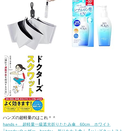
ハンズの超軽量のはこれ＾＾
hands＋ 超軽量一級遮光折りたたみ傘 60cm ホワイト