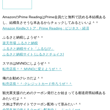
AmazonのPrime ReadingはPrime会員だと無料で読める本結構ある
し、結構良さそうな本あるからチェックしてみるといいよ＾＾
Amazon Kindleストア : Prime Reading : ビジネス・経済
ふるさと納税しようぜ＾＾
楽天市場 ふるさと納税
ふるさと納税サイト「ふるなび」
ふるさと納税サイト [ふるさとチョイス]
スマホはMVNOにしようぜ＾＾
転売店長＾＾:MVNOに変えようぜ＾＾
俺のお勧めクレカだよ＾＾
転売店長＾＾:クレジットカード作ろうぜ＾＾
観光業支援のためのクーポン発行とか始まってる都道府県結構ある
みたいだよ＾＾
大体は予約サイトでクーポン配布って形みたい＾＾
全国各地で使えるクーポン配布中！ – じゃらんnet