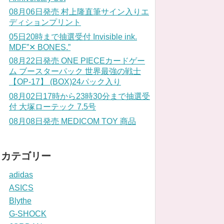
08月06日発売 村上隆直筆サイン入りエ
ディションプリント
05日20時まで抽選受付 Invisible ink.
MDF”✕ BONES.”
08月22日発売 ONE PIECEカードゲー
ム ブースターパック 世界最強の戦士
【OP-17】 (BOX)24パック入り
08月02日17時から23時30分まで抽選受
付 大塚ローテック 7.5号
08月08日発売 MEDICOM TOY 商品
カテゴリー
adidas
ASICS
Blythe
G-SHOCK