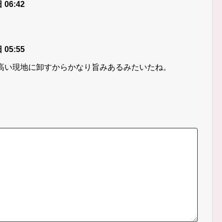
 06:42
 05:55
高い現地に卸すからかなり旨みあるみたいたね。