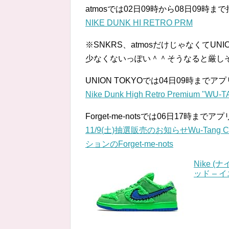
atmosでは02日09時から08日09時
NIKE DUNK HI RETRO PRM
※SNKRS、atmosだけじゃなくてUNI
少なくないっぽい＾＾そうなると厳し
UNION TOKYOでは04日09時まで
Nike Dunk High Retro Premium "WU
Forget-me-notsでは06日17時ま
11/9(土)抽選販売のお知らせWu-Tang Cla
ションのForget-me-nots
Nike (
ッド – 