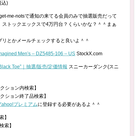
税込)
Forget-me-notsで通知の来てる会員のみで抽選販売だって
、ストックエックスで4万円台？くらいかな？＾＾まぁ
プリとかメールチェックすると良いよ＾＾
imagined Men's – DZ5485-106 – US
StockX.com
OG “Black Toe”｜抽選/販売/定価情報
スニーカーダンク(スニ
オークション内検索】
オークション終了品検索】
Yahoo!プレミアム
に登録する必要があるよ＾＾
索】
検索】