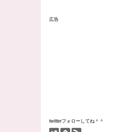
広告
twitterフォローしてね＾＾