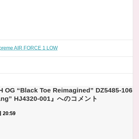
reme AIR FORCE 1 LOW
OG “Black Toe Reimagined” DZ5485-106
Tang” HJ4320-001』へのコメント
 20:59