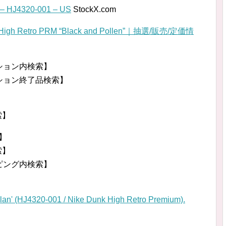
 – HJ4320-001 – US
StockX.com
 High Retro PRM “Black and Pollen”｜抽選/販売/定価情
クション内検索】
クション終了品検索】
】
索】
索】
索】
ッピング内検索】
(HJ4320-001 / Nike Dunk High Retro Premium).