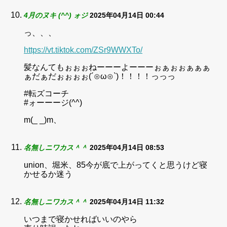
4月のヌキ (^^) ォジ
2025年04月14日 00:44
っ、、、
https://vt.tiktok.com/ZSr9WWXTo/
髪なんてもぉぉぉねーーーよーーーぉぁぉぉぁぁぁ
ぁだぁだぉぉぉぉ(´⊙ω⊙`)！！！！っっっ
#転ズコーチ
#ォーーージ(^^)
m(_ _)m、
名無しニワカス＾＾
2025年04月14日 08:53
union、堀米、85今が底で上がってくと思うけど寝
かせるか迷う
名無しニワカス＾＾
2025年04月14日 11:32
いつまで寝かせればいいのやら