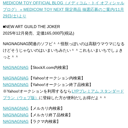
MEDICOM TOY OFFICIAL BLOG（メディコム・トイ オフィシャル
ブログ） » MEDICOM TOY NEXT 限定商品 抽選応募のご案内/11月
29日(土)より
■NEW ART GUILD THE JOKER
2025年12月発売、定価165,000円(税込)
NAGNAGNAG関連のソフビ＾＾怪獣っぽいのは高額ウマウマになる
けどそうじゃないのはいまいちみたい＾＾これもいまいちでしょき
っと＾＾
NAGNAGNAG
【StockX.com内検索】
NAGNAGNAG
【Yahoo!オークション内検索】
NAGNAGNAG
【Yahoo!オークション終了品検索】
※Yahoo!オークションを利用するなら
LYPプレミアム スタンダード
プラン（ウェブ版）
に登録した方が便利だしお得だよ＾＾
NAGNAGNAG
【メルカリ内検索】
NAGNAGNAG
【メルカリ終了品検索】
NAGNAGNAG
【ラクマ内検索】