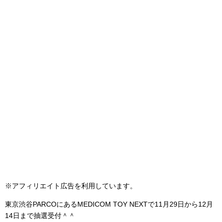
※アフィリエイト広告を利用しています。
東京渋谷PARCOにあるMEDICOM TOY NEXTで11月29日から12月
14日まで抽選受付＾＾