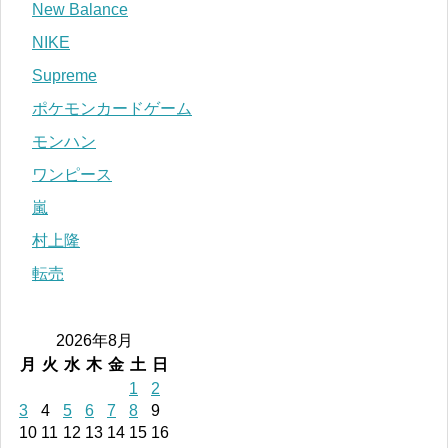
New Balance
NIKE
Supreme
ポケモンカードゲーム
モンハン
ワンピース
嵐
村上隆
転売
2026年8月
月
火
水
木
金
土
日
1
2
3
4
5
6
7
8
9
10
11
12
13
14
15
16