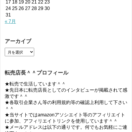
17
18
19
20
21
22
23
24
25
26
27
28
29
30
31
« 7月
アーカイブ
転売店長＾＾プロフィール
★転売で生活しています＾＾
★先日本に転売店長としてのインタビューが掲載されて感
激です＾＾
★各取引企業さん等の利用規約等の確認上利用して下さい
＾＾
★当サイトではamazonアソシエイト等のアフィリエイト
に参加、アフィリエイトリンクを使用しています＾＾
★メールアドレスは以下の通りです。何でもお気軽にご連