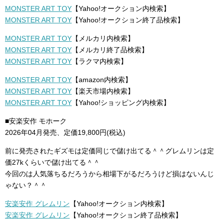
MONSTER ART TOY
【Yahoo!オークション内検索】
MONSTER ART TOY
【Yahoo!オークション終了品検索】
MONSTER ART TOY
【メルカリ内検索】
MONSTER ART TOY
【メルカリ終了品検索】
MONSTER ART TOY
【ラクマ内検索】
MONSTER ART TOY
【amazon内検索】
MONSTER ART TOY
【楽天市場内検索】
MONSTER ART TOY
【Yahoo!ショッピング内検索】
■安楽安作 モホーク
2026年04月発売、定価19,800円(税込)
前に発売されたギズモは定価同じで儲け出てる＾＾グレムリンは定
価27kくらいで儲け出てる＾＾
今回のは人気落ちるだろうから相場下がるだろうけど損はないんじ
ゃない？＾＾
安楽安作 グレムリン
【Yahoo!オークション内検索】
安楽安作 グレムリン
【Yahoo!オークション終了品検索】