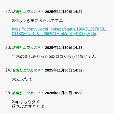
名無しニワカス＾＾
2025年11月30日 14:22
2回も空き巣に入られてて草
https://x.com/yukichi_pokeca/status/1994712978391
011808?s=46&t=J9tRG1HmMm8Ty9S1xyEjWg
名無しニワカス＾＾
2025年11月30日 14:28
年末の楽しみだったboxロゴがもう悲惨じゃん
名無しニワカス＾＾
2025年11月30日 14:32
大丈夫だよ
名無しニワカス＾＾
2025年11月30日 15:33
Supはもうダメ
落ちぶれすぎだよ