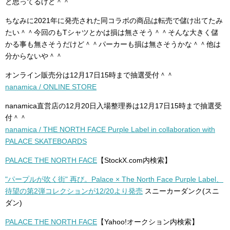
と思ってるけど＾＾
ちなみに2021年に発売された同コラボの商品は転売で儲け出てたみ
たい＾＾今回のもTシャツとかは損は無さそう＾＾そんな大きく儲
かる事も無さそうだけど＾＾パーカーも損は無さそうかな＾＾他は
分からないや＾＾
オンライン販売分は12月17日15時まで抽選受付＾＾
nanamica / ONLINE STORE
nanamica直営店の12月20日入場整理券は12月17日15時まで抽選受
付＾＾
nanamica / THE NORTH FACE Purple Label in collaboration with
PALACE SKATEBOARDS
PALACE THE NORTH FACE
【StockX.com内検索】
"パープルが吹く街" 再び。Palace × The North Face Purple Label、
待望の第2弾コレクションが12/20より発売
スニーカーダンク(スニ
ダン)
PALACE THE NORTH FACE
【Yahoo!オークション内検索】