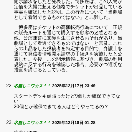
開示請求をしたと発表した。博多座は、この人物が
定価を大幅に超える価格でチケットが出品している
事実を確認したと説明。この行為について「当劇場
として看過できるものではない」と非難した。
博多座はチケットの高額転売行為について「正規
の販売ルートを通じて購入する顧客の迷惑となる
他、公演運営に支障を生じさせるおそれがあり、当
劇場として看過できるものではない」と言及。これ
らの出品をした投稿者を特定する目的で、弁護士を
通じて発信者情報開示請求の手続きを実施したと公
表した。今後、この開示情報に基づき、劇場の利用
規約に反する行為を確認した場合、必要かつ適切な
措置を講じるとしている。
名無しニワカス＾＾
2025年12月17日 23:49
スタートデッキ頑張ったけど9個しか確保できてな
い
20個とか確保できてる人はどうやってるの？
名無しニワカス＾＾
2025年12月18日 01:28