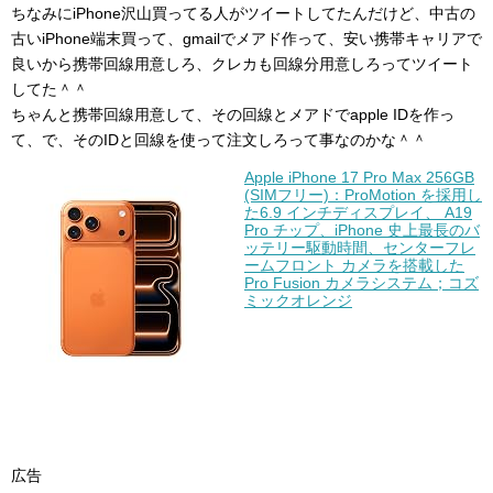
ちなみにiPhone沢山買ってる人がツイートしてたんだけど、中古の
古いiPhone端末買って、gmailでメアド作って、安い携帯キャリアで
良いから携帯回線用意しろ、クレカも回線分用意しろってツイート
してた＾＾
ちゃんと携帯回線用意して、その回線とメアドでapple IDを作っ
て、で、そのIDと回線を使って注文しろって事なのかな＾＾
Apple iPhone 17 Pro Max 256GB
(SIMフリー)：ProMotion を採用し
た6.9 インチディスプレイ、 A19
Pro チップ、iPhone 史上最長のバ
ッテリー駆動時間、センターフレ
ームフロント カメラを搭載した
Pro Fusion カメラシステム；コズ
ミックオレンジ
広告