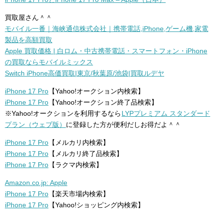
買取屋さん＾＾
モバイル一番｜海峡通信株式会社｜携帯電話,iPhone,ゲーム機,家電
製品を高額買取
Apple 買取価格 | 白ロム・中古携帯電話・スマートフォン・iPhone
の買取ならモバイルミックス
Switch iPhone高価買取|東京/秋葉原/池袋|買取ルデヤ
iPhone 17 Pro
【Yahoo!オークション内検索】
iPhone 17 Pro
【Yahoo!オークション終了品検索】
※Yahoo!オークションを利用するなら
LYPプレミアム スタンダード
プラン（ウェブ版）
に登録した方が便利だしお得だよ＾＾
iPhone 17 Pro
【メルカリ内検索】
iPhone 17 Pro
【メルカリ終了品検索】
iPhone 17 Pro
【ラクマ内検索】
Amazon.co.jp: Apple
iPhone 17 Pro
【楽天市場内検索】
iPhone 17 Pro
【Yahoo!ショッピング内検索】