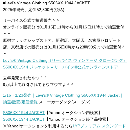
■Levi’s Vintage Clothing S506XX 1944 JACKET
2025年発売、定価52,800円(税込)
リーバイス公式で抽選販売＾＾
オンライン販売分は01月15日11時から01月16日11時まで抽選受付
＾＾
原宿フラッグシップストア、新宿店、大阪店、名古屋ゼロゲート
店、京都店での販売分は01月15日0時から23時59分まで抽選受付＾
＾
Levi's® Vintage Clothing（リーバイス ヴィンテージ クロージング）
S506XX 1944 ジャケット – リーバイス®公式オンラインストア
去年発売されたやつ＾＾
9万以上で取引されてるウマウマよ＾＾
1/16・1/23発売｜Levi's® Vintage Clothing S506XX 1944 Jacket｜
抽選/販売/定価情報
スニーカーダンク(スニダン)
S506XX 1944 JACKET
【Yahoo!オークション内検索】
S506XX 1944 JACKET
【Yahoo!オークション終了品検索】
※Yahoo!オークションを利用するなら
LYPプレミアム スタンダード