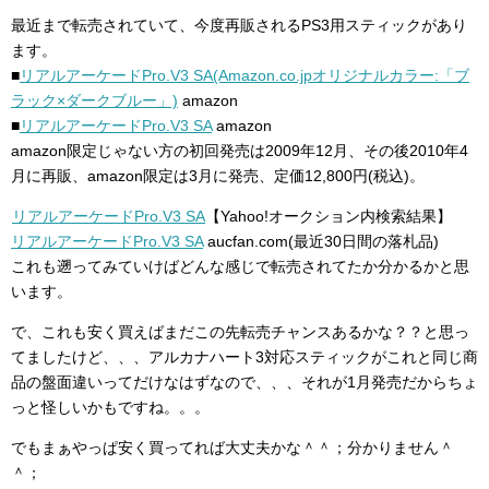
最近まで転売されていて、今度再販されるPS3用スティックがあり
ます。
■
リアルアーケードPro.V3 SA(Amazon.co.jpオリジナルカラー:「ブ
ラック×ダークブルー」)
amazon
■
リアルアーケードPro.V3 SA
amazon
amazon限定じゃない方の初回発売は2009年12月、その後2010年4
月に再販、amazon限定は3月に発売、定価12,800円(税込)。
リアルアーケードPro.V3 SA
【Yahoo!オークション内検索結果】
リアルアーケードPro.V3 SA
aucfan.com(最近30日間の落札品)
これも遡ってみていけばどんな感じで転売されてたか分かるかと思
います。
で、これも安く買えばまだこの先転売チャンスあるかな？？と思っ
てましたけど、、、アルカナハート3対応スティックがこれと同じ商
品の盤面違いってだけなはずなので、、、それが1月発売だからちょ
っと怪しいかもですね。。。
でもまぁやっぱ安く買ってれば大丈夫かな＾＾；分かりません＾
＾；