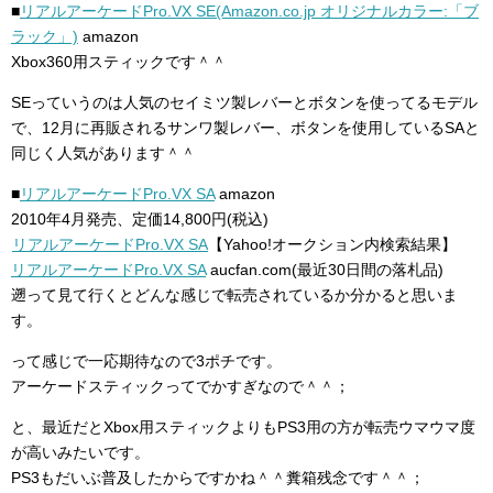
■
リアルアーケードPro.VX SE(Amazon.co.jp オリジナルカラー:「ブ
ラック」)
amazon
Xbox360用スティックです＾＾
SEっていうのは人気のセイミツ製レバーとボタンを使ってるモデル
で、12月に再販されるサンワ製レバー、ボタンを使用しているSAと
同じく人気があります＾＾
■
リアルアーケードPro.VX SA
amazon
2010年4月発売、定価14,800円(税込)
リアルアーケードPro.VX SA
【Yahoo!オークション内検索結果】
リアルアーケードPro.VX SA
aucfan.com(最近30日間の落札品)
遡って見て行くとどんな感じで転売されているか分かると思いま
す。
って感じで一応期待なので3ポチです。
アーケードスティックってでかすぎなので＾＾；
と、最近だとXbox用スティックよりもPS3用の方が転売ウマウマ度
が高いみたいです。
PS3もだいぶ普及したからですかね＾＾糞箱残念です＾＾；