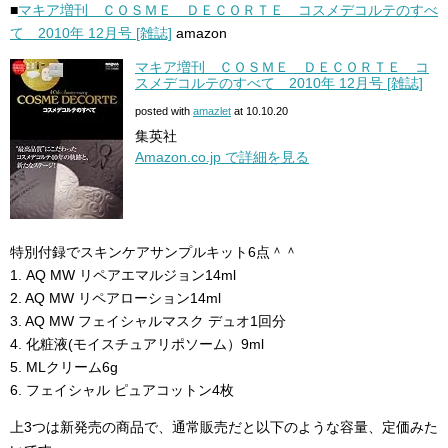
■
マキア増刊 ＣＯＳＭＥ ＤＥＣＯＲＴＥ コスメデコルテのすべ
て 2010年 12月号 [雑誌]
amazon
マキア増刊 ＣＯＳＭＥ ＤＥＣＯＲＴＥ コ
スメデコルテのすべて 2010年 12月号 [雑誌]
posted with
amazlet
at 10.10.20
集英社
Amazon.co.jp で詳細を見る
特別付録でスキンケアサンプルキット6点＾＾
1. AQ MW リペアエマルジョン14ml
2. AQ MW リペアローション14ml
3. AQ MW フェイシャルマスク デュオ1回分
4. 化粧液(モイスチュアリポソーム）9ml
5. MLクリーム6g
6. フェイシャル ピュアコットン4枚
上3つは新発売の商品で、通常販売だと以下のような容量、定価みた