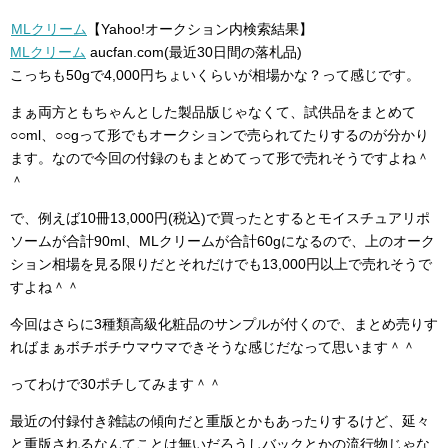
MLクリーム
【Yahoo!オークション内検索結果】
MLクリーム
aucfan.com(最近30日間の落札品)
こっちも50gで4,000円ちょいくらいが相場かな？って感じです。
まぁ両方ともちゃんとした製品版じゃなくて、試供品をまとめて
○○ml、○○gって形でもオークションで売られてたりするのが分かり
ます。なので今回の付録のもまとめてって形で売れそうですよね＾
＾
で、例えば10冊13,000円(税込)で買ったとするとモイスチュアリポ
ソームが合計90ml、MLクリームが合計60gになるので、上のオーク
ション相場を見る限りだとそれだけでも13,000円以上で売れそうで
すよね＾＾
今回はさらに3種類高級化粧品のサンプルが付くので、まとめ売りす
ればまぁボチボチウマウマできそうな感じだなって思います＾＾
ってわけで30ポチしてみます＾＾
最近の付録付き雑誌の傾向だと重版とかもあったりするけど、延々
と重版されるなんてことは無いだろうしバックとかの流行物じゃな