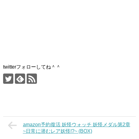
twitterフォローしてね＾＾
amazon予約復活 妖怪ウォッチ 妖怪メダル第2章
~日常に潜むレア妖怪!?~ (BOX)