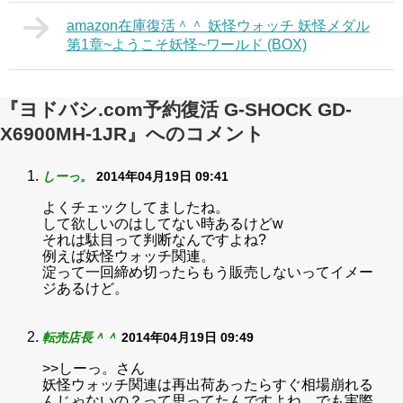
amazon在庫復活＾＾ 妖怪ウォッチ 妖怪メダル
第1章~ようこそ妖怪~ワールド (BOX)
『ヨドバシ.com予約復活 G-SHOCK GD-
X6900MH-1JR』へのコメント
しーっ。
2014年04月19日 09:41
よくチェックしてましたね。
して欲しいのはしてない時あるけどw
それは駄目って判断なんですよね?
例えば妖怪ウォッチ関連。
淀って一回締め切ったらもう販売しないってイメー
ジあるけど。
転売店長＾＾
2014年04月19日 09:49
>>しーっ。さん
妖怪ウォッチ関連は再出荷あったらすぐ相場崩れる
んじゃないの？って思ってたんですよね。でも実際