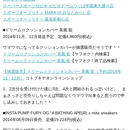
スーパースポーツゼビオ ゼビオドームつくば学園東大通り店
スポーツオーソリティ MARK IS みなとみらい店
スポーツオーソリティ 幕張新都心店
■ドリーム☆クッションカバー 美風 藍
2014年11月、12月発送予定、定価4,860円(税込)
ウマウマになってるクッションカバーが抽選販売だそうです＾＾
ドリーム☆クッションカバー 美風 藍
【ヤフオク！内検索】
ドリーム☆クッションカバー 美風 藍
【ヤフオク！終了品検索】
【抽選販売】ドリーム☆クッションカバー 美風 藍《予約/2014年
11・12月》
コトブキヤオンラインショップ
1、2次分を受け付けた後に3次、4次と開始されるっぽいけど、、ま
ぁさっさと空売りしちゃえば問題なくウマウマ出来ると思うので申
し込みしておきました＾＾
■INSTA PUMP FURY OG “A BATHING APE(R) x mita sneakers
2014年08月09日発売、定価19,224円(税込)