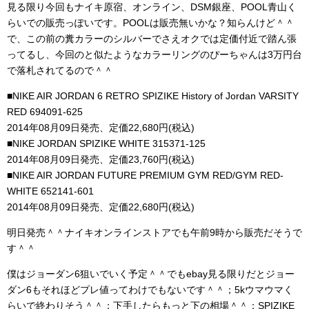
見る限り今回もナイキ原宿、オンライン、DSM銀座、POOL青山く
らいでの販売っぽいです。POOLは販売無いかな？知らんけど＾＾
で、この前の糞カラーのシルバーでさえオクでは定価付近で踏ん張
ってるし、今回のと似たようなカラーリングのぴーちゃんは3万円台
で落札されてるので＾＾
■NIKE AIR JORDAN 6 RETRO SPIZIKE History of Jordan VARSITY
RED 694091-625
2014年08月09日発売、定価22,680円(税込)
■NIKE JORDAN SPIZIKE WHITE 315371-125
2014年08月09日発売、定価23,760円(税込)
■NIKE AIR JORDAN FUTURE PREMIUM GYM RED/GYM RED-
WHITE 652141-601
2014年08月09日発売、定価22,680円(税込)
明日発売＾＾ナイキオンラインストアでも午前9時から販売だそうで
す＾＾
僕はジョーダン6狙いでいく予定＾＾でもebay見る限りだとジョー
ダン6もそれほどプレ値ってわけでもないです＾＾；5kウマウマく
らいで終わりそう＾＾；下手したらもっと下の相場＾＾；SPIZIKE