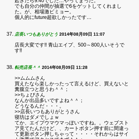
起きたら9:40でした…やってまった。
でも自分の仲間が抽選で6をゲットしてくれまし
た。が、相場激ビミョー。
個人的にfuture超欲しかったです…
店長いつもありがとう
2014年08月09日 11:07
店長大変です‼ 青山エイプ、500～800人いそうで
す‼
転売店長＾＾
2014年08月09日 11:28
>>ムムムさん
買えたなら楽しかったって言えるけど、買えないと
糞腹立つと思うわ＾＾；
>>ちょびさん
なんか出品多いですよね＾＾；
どうなるんだ・・・。
>>店長いつもありがとうさん
寝坊はダメでしょｗ
てか、エイプウマウマっぽいですね。。ウェブスト
ア見てたんだけど、、カートボタン押す前に間違っ
て更新ボタン押しちゃって・・・・それからはサイ