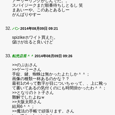
アーリーリンクがしんでた。。
スパイジークまだ順番待ちしとるし 笑
まあいーや。このあとあるしー
がんばりやすー
パン
2014年08月09日 09:21
spizikeホワイト買えた。
儲けが出ると良いけど
転売店長＾＾
2014年08月09日 09:26
>>のぶおさん
>>ゲーリーさん
手錠、鍵、蜘蛛は無かったよたしか＾＾；
画像の種類一杯あるのかな？？
最初1の4って数字が目についちゃって、、上に靴っ
て書いてあるの気付くのにも時間掛かったわ＾＾；
>>となりのトト子さん
難解でしたよねｗ
>>大阪太郎さん
結局6＾＾；
>>魔法の手帳で頑張ります。さん