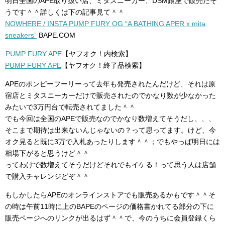
明日全国のAPE取り扱い店、ミタスニーカー、DSM銀座で販売だそ
うです＾＾詳しくは下の記事見て＾＾
NOWHERE / INSTA PUMP FURY OG “A BATHING APER x mita
sneakers”
BAPE.COM
PUMP FURY APE
【ヤフオク！内検索】
PUMP FURY APE
【ヤフオク！終了品検索】
APEのポンピーフーリーって去年も発売されたんだけど、それは原
宿店とミタスニーカーだけで販売されたのでかなり数が少なかった
みたいで3万円台で転売されてました＾＾
でも今回は全国のAPEで販売なのでかなり数増えてそうだし、、、
そこまで期待は出来ないんじゃないの？って思ってます。けど、今
オク見ると既に3万で入札あったりします＾＾；でもやっぱ明日には
相場下がると思うけど＾＾
ってわけで数増えてそうだけどそれでもイケる！って思う人は店舗
で購入チャレンジどぞ＾＾
もしかしたらAPEのオンラインストアでも販売あるかもです＾＾そ
の時は午前11時に上のBAPEのページの価格書かれてる部分の下に
販売ページへのリンクが出るはず＾＾で、今のうちに会員登録くら