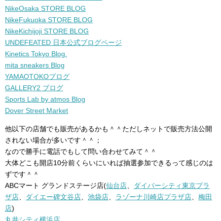
NikeOsaka STORE BLOG
NikeFukuoka STORE BLOG
NikeKichijoji STORE BLOG
UNDEFEATED 日本公式ブログページ
Kinetics Tokyo Blog.
mita sneakers Blog
YAMAOTOKOブログ
GALLERY2 ブログ
Sports Lab by atmos Blog
Dover Street Market
他以下の店舗でも販売があるかも＾＾ただしネットで販売方法公開
されない場合が多いです＾＾；
なので勝手に電話でもして問い合わせてみて＾＾
大体どこも開店10分前くらいにいれば抽選参加できるって感じのは
ずです＾＾
ABCマート グランドステージ店(
仙台店
、
ダイバーシティ東京プラ
ザ店
、
ダイエー碑文谷店
、
池袋店
、
ラゾーナ川崎店プラザ店
、
梅田
店
)
丸井シティ横浜店