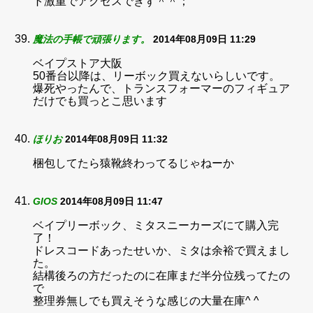
ト激重でアクセスできず＾＾；
魔法の手帳で頑張ります。
2014年08月09日 11:29
ベイプストア大阪
50番台以降は、リーボック買えないらしいです。
爆死やったんで、トランスフォーマーのフィギュア
だけでも買っとこ思います
ほりお
2014年08月09日 11:32
梱包してたら猿靴終わってるじゃねーか
GIOS
2014年08月09日 11:47
ベイプリーボック、ミタスニーカーズにて購入完
了！
ドレスコードあったせいか、ミタは余裕で買えまし
た。
結構後ろの方だったのに在庫まだ半分位残ってたの
で
整理券無しでも買えそうな感じの大量在庫^ ^