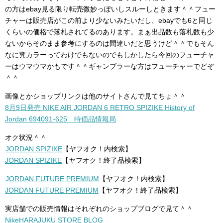
の方はebay見る限り転売微妙っぽいしスルーしときます＾＾フュー
チャーは販売店がこの前より少ないみたいだし、ebayでも6と同じ
くらいの価格で落札されてるのあります。まぁ出品数も落札数も少
ないからそのまま参考にするのは間違いだと思うけど＾＾でもそん
なに糞カラーってわけでもないのでもしかしたら今回のフューチャ
ーはウマウマかもです＾＾ギャンブラーな方はフューチャーでどぞ
＾＾
画像とかショップリンクは他のサイトさんで見てちょ＾＾
8月9日発売 NIKE AIR JORDAN 6 RETRO SPIZIKE History of
Jordan 694091-625 特価品情報局
オク状況＾＾
JORDAN SPIZIKE
【ヤフオク！内検索】
JORDAN SPIZIKE
【ヤフオク！終了品検索】
JORDAN FUTURE PREMIUM
【ヤフオク！内検索】
JORDAN FUTURE PREMIUM
【ヤフオク！終了品検索】
実店舗での販売情報はそれぞれのショップブログで見て＾＾
NikeHARAJUKU STORE BLOG