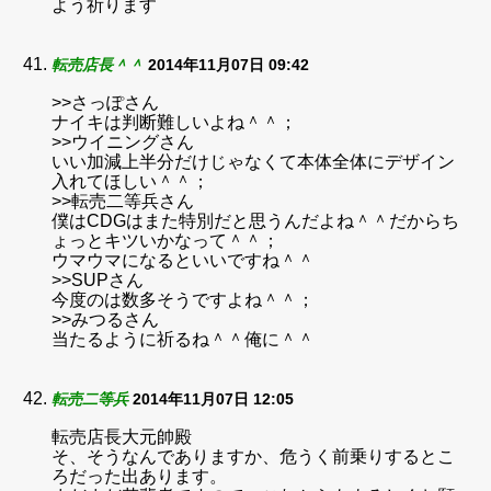
よう祈ります
転売店長＾＾
2014年11月07日 09:42
>>さっぽさん
ナイキは判断難しいよね＾＾；
>>ウイニングさん
いい加減上半分だけじゃなくて本体全体にデザイン
入れてほしい＾＾；
>>転売二等兵さん
僕はCDGはまた特別だと思うんだよね＾＾だからち
ょっとキツいかなって＾＾；
ウマウマになるといいですね＾＾
>>SUPさん
今度のは数多そうですよね＾＾；
>>みつるさん
当たるように祈るね＾＾俺に＾＾
転売二等兵
2014年11月07日 12:05
転売店長大元帥殿
そ、そうなんでありますか、危うく前乗りするとこ
ろだった出あります。