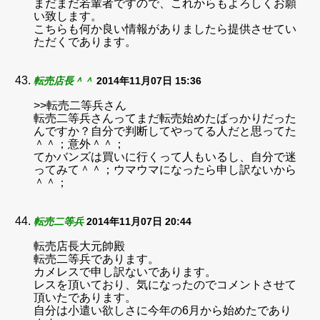
まだまだ若輩者ですので、これからもよろしくお願
い致します。
こちらも何か良い情報がありましたら提供させてい
ただくであります。
転売店長＾＾
2014年11月07日 15:36
>>転売二等兵さん
転売二等兵さんってまだ転売始めたばっかりだった
んですか？自分で判断してやってる人だと思ってた
＾＾；意外＾＾；
てかバンズは買いに行くって人もいるし、自分で迷
ってみて＾＾；ウマウマになったら申し訳ないから
＾＾；
転売二等兵
2014年11月07日 20:44
転売店長大元帥殿
転売二等兵であります。
カメレスで申し訳ないであります。
レスを頂いており、気になったのでコメントさせて
頂いたであります。
自分は小遣い欲しさに今年の6月から始めたであり