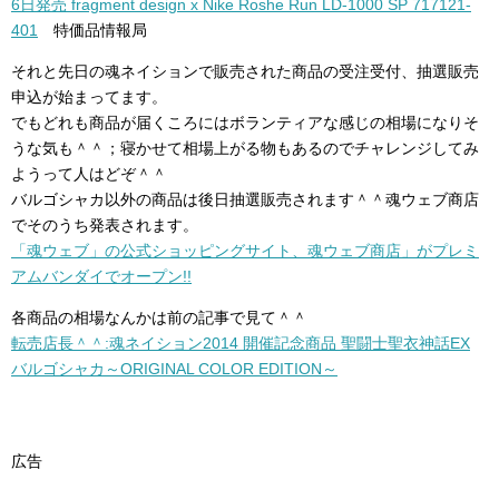
6日発売 fragment design x Nike Roshe Run LD-1000 SP 717121-
401
特価品情報局
それと先日の魂ネイションで販売された商品の受注受付、抽選販売
申込が始まってます。
でもどれも商品が届くころにはボランティアな感じの相場になりそ
うな気も＾＾；寝かせて相場上がる物もあるのでチャレンジしてみ
ようって人はどぞ＾＾
バルゴシャカ以外の商品は後日抽選販売されます＾＾魂ウェブ商店
でそのうち発表されます。
「魂ウェブ」の公式ショッピングサイト、魂ウェブ商店」がプレミ
アムバンダイでオープン!!
各商品の相場なんかは前の記事で見て＾＾
転売店長＾＾:魂ネイション2014 開催記念商品 聖闘士聖衣神話EX
バルゴシャカ～ORIGINAL COLOR EDITION～
広告