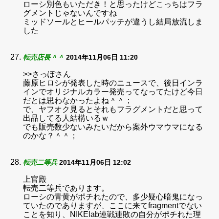
ローシ別色もいただき！と思ったけどこっちはフラ
グメントじゃないんですね
ミッドソールとヒールパッチが違うし結局放流しま
した
転売店長＾＾
2014年11月06日 11:20
>>さっぽさん
藤原ヒロシが発表した時のニュースで、後日インラ
インでオリジナルカラー発売ってなってたけど今日
だとは思わなかったよね＾＾；
で、ヤフオク見るとそれもフラグメントだと思って
出品してる人結構いるｗ
でも販売数少ないみたいだから案外ウマウマになる
のかな？＾＾；
転売二等兵
2014年11月06日 12:02
上官殿
転売二等兵であります。
ローシの青黄がポチれたので、多少疑心暗鬼になっ
ていたのでありますが、ここに来てfragmentでない
ことを知り、NIKElab連戦連敗の自分がポチれた理