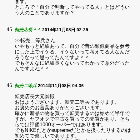
ます。
ところで「自分で判断してやってる人」とはどうい
う人のことでありますか？
転売店長＾＾
2014年11月08日 02:29
>>転売二等兵さん
いやもっと経験あって、自分で昔の類似商品を参考
にした上でイケる、イケないって考えてる人なんだ
ろうなって思ってたんですよ＾＾
でもそんなに経験長くないってわかって意外だった
んですよね＾＾
転売二等兵
2014年11月08日 04:36
転売店長大元帥殿
おはようございます、転売二等兵であります。
お褒めのお言葉ありがとうございます。
確かに新品の物を買って転売するのは始めて半年で
すが、ヤフオクで中古を買っての売買があり、そち
らでは評価1000オーバーではあります。
でもNIKEだとかsupremeだとかを扱ったりするのは
初めてで楽しいであります。