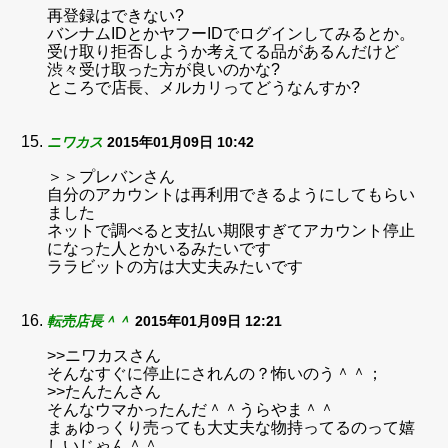
再登録はできない?
バンナムIDとかヤフーIDでログインしてみるとか。
受け取り拒否しようか考えてる品があるんだけど
渋々受け取った方が良いのかな?
ところで店長、メルカリってどうなんすか?
ニワカス
2015年01月09日 10:42
＞＞プレバンさん
自分のアカウントは再利用できるようにしてもらい
ました
ネットで調べると支払い期限すぎてアカウント停止
になった人とかいるみたいです
ララビットの方は大丈夫みたいです
転売店長＾＾
2015年01月09日 12:21
>>ニワカスさん
そんなすぐに停止にされんの？怖いのう＾＾；
>>たんたんさん
そんなウマかったんだ＾＾うらやま＾＾
まぁゆっくり売っても大丈夫な物持ってるのって嬉
しいじゃん＾＾