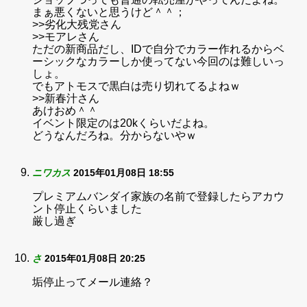
まぁ悪くないと思うけど＾＾；
>>劣化大残党さん
>>モアレさん
ただの新商品だし、IDで自分でカラー作れるからベ
ーシックなカラーしか使ってない今回のは難しいっ
しょ。
でもアトモスで黒白は売り切れてるよねｗ
>>新春汁さん
あけおめ＾＾
イベント限定のは20kくらいだよね。
どうなんだろね。分からないやｗ
ニワカス
2015年01月08日 18:55
プレミアムバンダイ家族の名前で登録したらアカウ
ント停止くらいました
厳し過ぎ
さ
2015年01月08日 20:25
垢停止ってメール連絡？