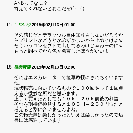
ANBってなに？
答えてくれないとおこだぞ(´･_･`)
いやいや
2015年02月13日 01:00
その感じだとデラソウル自体知りもしないだろうか
らプリントがどうとか恥ずかしいから止めとけよｗ
そういうコンセプトで出してるわけじゃねーのにｗ
もっと調べてから色々発言したほうがいいよ
職業青猫
2015年02月13日 01:00
それはエスカレーターで植草教授にされちゃいます
ね。
現状転売に向いているもので１００回やって１回買
えるか微妙な所だと思います。
上手く買えたとしても１０ｋ～２０ｋ前後の利益。
それを期待値換算すると１００円～２００円位だと
考えると割に合いませんよね。
この転売劇は楽しかったといえば楽しかったので店
長には感謝しています。