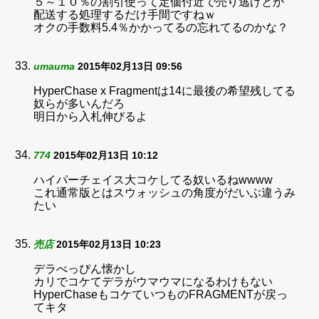
５～１０％の割引使って定価付近で売り逃げとか
配送する処理するだけ手間ですねｗ
オクの手数料5.4％かかってるの忘れてるのかな？
umauma
2015年02月13日 09:56
HyperChase x Fragmentは14に最後の希望残してる
奴らが多いんだろ
明日から入札伸びるよ
774
2015年02月13日 10:12
ハイパーチェイス大コケしてる奴いるねwwww
これ通常版とはスウォッシュの角度がだいぶ違うみ
たい
売店
2015年02月13日 10:23
デラべっぴん懐かし
カリでコケてデラがウマウマになるわけもない
HyperChaseもコケていつものFRAGMENTが戻っ
てキタ