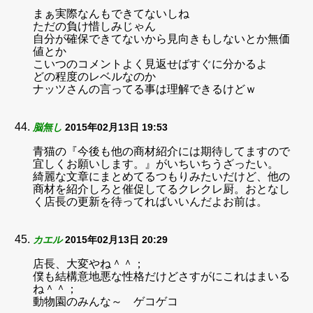
まぁ実際なんもできてないしね
ただの負け惜しみじゃん
自分が確保できてないから見向きもしないとか無価
値とか
こいつのコメントよく見返せばすぐに分かるよ
どの程度のレベルなのか
ナッツさんの言ってる事は理解できるけどｗ
脳無し
2015年02月13日 19:53
青猫の『今後も他の商材紹介には期待してますので
宜しくお願いします。』がいちいちうざったい。
綺麗な文章にまとめてるつもりみたいだけど、他の
商材を紹介しろと催促してるクレクレ厨。おとなし
く店長の更新を待ってればいいんだよお前は。
カエル
2015年02月13日 20:29
店長、大変やね＾＾；
僕も結構意地悪な性格だけどさすがにこれはまいる
ね＾＾；
動物園のみんな～ ゲコゲコ