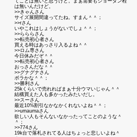
てことは無いと思うけど。まぁ需要もジョーダン程
は無いんだけど。
>>きゃんさん
サイズ展開間違ってたね。すまん＾＾；
>>rさん
いやこれはしょうがないでしょ＾＾；
>>らららさん
>>転売初心者さん
買える時はあっさり入るよね＾＾
>>ロム専さん
今日休みだぞ＾＾
>>転売初心者さん
おっさんだな＾＾
>>グナグナさん
ボラかな＾＾；
>>勝利さん
25kくらいで売れればまぁ十分ウマいじゃん＾＾
結構買えた人も多かったみたいだし。
>>スーさん
最近10%割引なかなかくれないよね＾＾；
>>umaumaさん
欲しい人もそんないなかったってことのような＾
＾；
>>774さん
19k台で落札されてる人はちょっと悲しいよね＾