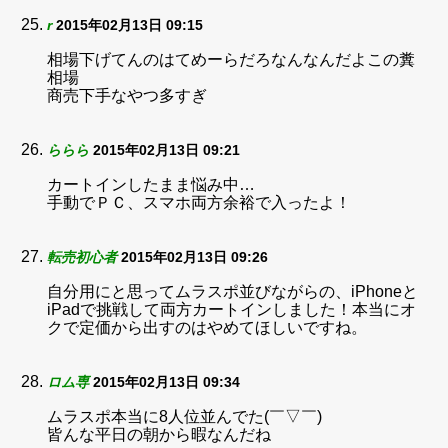
r
2015年02月13日 09:15
相場下げてんのはてめーらだろなんなんだよこの糞
相場
商売下手なやつ多すぎ
ららら
2015年02月13日 09:21
カートインしたまま悩み中…
手動でＰＣ、スマホ両方余裕で入ったよ！
転売初心者
2015年02月13日 09:26
自分用にと思ってムラスポ並びながらの、iPhoneと
iPadで挑戦して両方カートインしました！本当にオ
クで定価から出すのはやめてほしいですね。
ロム専
2015年02月13日 09:34
ムラスポ本当に8人位並んでた(￣▽￣)
皆んな平日の朝から暇なんだね