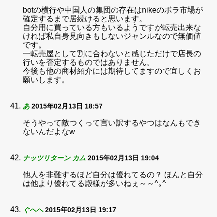
botの横行や中国人の集団の存在はnikeのボラ市場が
確定するまで居続けると思います。
自分用に買っている方もいるようですが転売出来な
ければ私自身見向きもしないジャンルなので無価値
です。
一転売屋として割に合わないと感じただけで店長の
行いを否定するものではありません。
今後も他の商材紹介には期待してますので宜しくお
願いします。
あ
2015年02月13日 18:57
そうやって敵つくって言い訳するやつはなんもでき
ないんだよなw
ナッツリターン カム
2015年02月13日 19:04
他人を非難するほど自分は優れてるの？ ほんと自分
は他より優れてる殿様が多いねぇ～～^｡^
ぐへへ
2015年02月13日 19:17