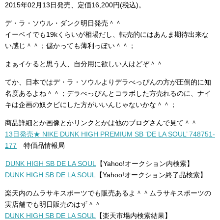
2015年02月13日発売、定価16,200円(税込)。
デ・ラ・ソウル・ダンク明日発売＾＾
イーベイでも19kくらいが相場だし、転売的にはあんま期待出来な
い感じ＾＾；儲かっても薄利っぽい＾＾；
まぁイケると思う人、自分用に欲しい人はどぞ＾＾
てか、日本ではデ・ラ・ソウルよりデラべっぴんの方が圧倒的に知
名度あるよね＾＾；デラべっぴんとコラボした方売れるのに、ナイ
キは企画の奴クビにした方がいいんじゃないかな＾＾；
商品詳細とか画像とかリンクとかは他のブログさんで見て＾＾
13日発売★ NIKE DUNK HIGH PREMIUM SB ‘DE LA SOUL’ 748751-
177
特価品情報局
DUNK HIGH SB DE LA SOUL
【Yahoo!オークション内検索】
DUNK HIGH SB DE LA SOUL
【Yahoo!オークション終了品検索】
楽天内のムラサキスポーツでも販売あるよ＾＾ムラサキスポーツの
実店舗でも明日販売のはず＾＾
DUNK HIGH SB DE LA SOUL
【楽天市場内検索結果】