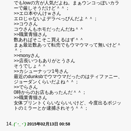
でもlowの方が人気だよね。まぁウンコっぽいカラ
ーで厳しそうだけど＾＾；
>>エロ本やんけｗさん
エロじゃないよデラべっぴんだよ＾＾；
>>コウさん
コウさんもホモだったんだね＾＾
>>職業青猫さん
数あればそこそこ買えるはず＾＾
まぁ最近数あって転売でもウマウマって無いけど＾
＾；
>>monyさん
>>店長いつもありがとうさん
そうでしょ＾＾
>>カシューナッツ1号さん
最近のdunksbでウマウマだったのはティファニー、
ジョーダンくらいだよね＾＾；
>>でらさん
0時からのお店もあったんだ＾＾；
>>職業青猫さん
女体プリントくらいならいいけど、今度出るポジッ
トのミラーとか逮捕されそう＾＾；
(´･_･`)
2015年02月13日 00:58