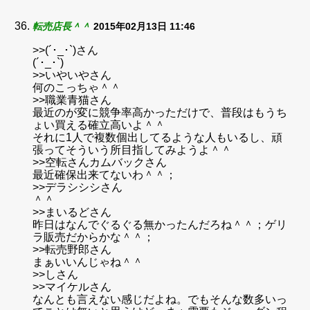
転売店長＾＾
2015年02月13日 11:46
>>(´･_･`)さん
(´･_･`)
>>いやいやさん
何のこっちゃ＾＾
>>職業青猫さん
最近のが変に競争率高かっただけで、普段はもうち
ょい買える確立高いよ＾＾
それに1人で複数個出してるような人もいるし、頑
張ってそういう所目指してみようよ＾＾
>>空転さんカムバックさん
最近確保出来てないわ＾＾；
>>デラシシシさん
＾＾
>>まいるどさん
昨日はなんでぐるぐる無かったんだろね＾＾；ゲリ
ラ販売だからかな＾＾；
>>転売野郎さん
まぁいいんじゃね＾＾
>>しさん
>>マイケルさん
なんとも言えない感じだよね。でもそんな数多いっ