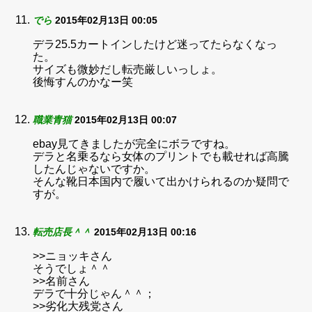
でら
2015年02月13日 00:05
デラ25.5カートインしたけど迷ってたらなくなっ
た。
サイズも微妙だし転売厳しいっしょ。
後悔すんのかなー笑
職業青猫
2015年02月13日 00:07
ebay見てきましたが完全にボラですね。
デラと名乗るなら女体のプリントでも載せれば高騰
したんじゃないですか。
そんな靴日本国内で履いて出かけられるのか疑問で
すが。
転売店長＾＾
2015年02月13日 00:16
>>ニョッキさん
そうでしょ＾＾
>>名前さん
デラで十分じゃん＾＾；
>>劣化大残党さん