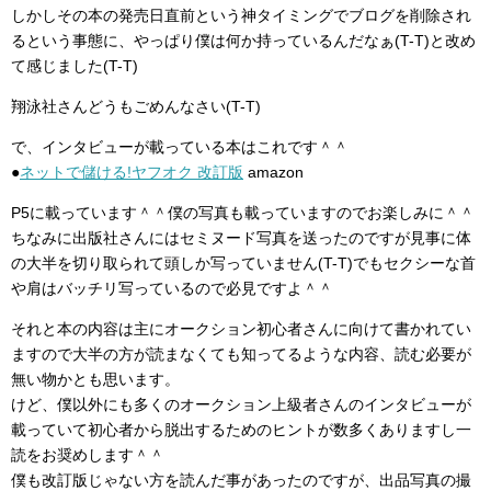
しかしその本の発売日直前という神タイミングでブログを削除され
るという事態に、やっぱり僕は何か持っているんだなぁ(T-T)と改め
て感じました(T-T)
翔泳社さんどうもごめんなさい(T-T)
で、インタビューが載っている本はこれです＾＾
●
ネットで儲ける!ヤフオク 改訂版
amazon
P5に載っています＾＾僕の写真も載っていますのでお楽しみに＾＾
ちなみに出版社さんにはセミヌード写真を送ったのですが見事に体
の大半を切り取られて頭しか写っていません(T-T)でもセクシーな首
や肩はバッチリ写っているので必見ですよ＾＾
それと本の内容は主にオークション初心者さんに向けて書かれてい
ますので大半の方が読まなくても知ってるような内容、読む必要が
無い物かとも思います。
けど、僕以外にも多くのオークション上級者さんのインタビューが
載っていて初心者から脱出するためのヒントが数多くありますし一
読をお奨めします＾＾
僕も改訂版じゃない方を読んだ事があったのですが、出品写真の撮