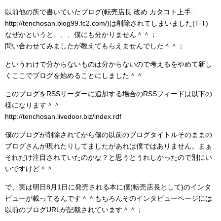
以前他の所で書いていたブログ(転売店長 改め カタコト上手 :
http://tenchosan.blog99.fc2.com/)は削除されてしまいました(T-T)
なぜかというと、、、僕にも分かりません＾＾；
問い合わせてみましたが教えてもらえませんでした＾＾；
というわけで分からないものは分からないので考えるをやめて新し
くここでブログを始めることにしました＾＾
このブログをRSSリーダーに追加する場合のRSSフィードは以下の
様になります＾＾
http://tenchosan.livedoor.biz/index.rdf
僕のブログが削除されてから僕の以前のブログタイトルそのままの
ブログさんが現れたりしてましたがあれは僕ではありません。まぁ
それだけ注目されていたのかな？と思うとうれしかったので別にい
いですけど＾＾
で、実は明日8月1日に発売される本に僕(転売店長として)のインタ
ビューが載ってるんです＾＾もちろんそのインタビューページには
以前のブログURLが記載されています＾＾；