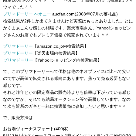
限定1000体のプリマドーリー「ペオニー」価格7,875円(税込)はウマ
ウマでした＾＾
プリマドーリー ぺオニー
aucfan.com(2008年07月の落札品)
検索結果が2件しか出てきませんけど実際はもっとありました。とに
かくまぁこんな感じの相場です。楽天市場さん、Yahoo!ショッピン
グさんのお店でもプレミア価格で転売されています＾＾
プリマドーリー
【amazon.co.jp内検索結果】
プリマドーリー
【楽天市場内検索結果】
プリマドーリー
【Yahoo!ショッピング内検索結果】
で、このプリマドーリーって価格は他のネオブライスに比べて安い
のですが高値で転売される傾向にあります。焦って売る必要もない
感じです。
それと昨年とかの限定商品の販売時よりも倍率は下がっている感じ
なのですが、それでも結局オークション等で高騰しています。なの
で次も近所のガキと一緒に抽選販売に参加したいと思います＾＾
で、販売方法は
お台場ヴィーナスフォート(400体)
9月13日(土)ヴィーナスフォート2階メインエントランスにAM10:20