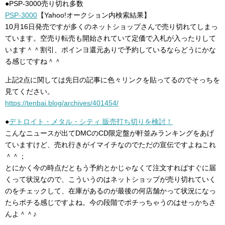
●PSP-3000売り切れ多数
PSP-3000
【Yahoo!オークション内検索結果】
10月16日発売ですが多くのネットショップさんで売り切れてしまっ
ています。空売り転売も開始されていて定価で入札が入ったりして
います＾＾割引、ポインヨ還元ありで予約しているならどうにかな
る感じですね＾＾
上記2点に関しては先日の記事に色々リンクを貼ってるのでそっちを
見てください。
https://tenbai.blog/archives/401454/
●
デトロイト・メタル・シティ 販売打ち切りを検討！
こんなニュースが出てDMCのCD限定盤が軒並みランキングをあげ
ていますけど、売れ行きがイマイチなのでただの宣伝ですよねこれ
＾＾；
とにかく今の時点だともう予約とかじゃなくて注文すればすぐに届
くって状況なので、こういうのはネットショップが売り切れていく
のをチェックして、在庫があるのが最後の何店舗かって状況になっ
たらポチる感じですよね。今の段階でポチっちゃうのはせっかちさ
んよ＾＾♪