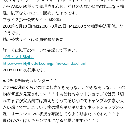
からAM10:50並んで整理券配布後、並びの人数が販売数以上なら抽
選、以下ならそのまま販売。だそうです。
ブライス携帯公式サイト(500体)
2008年9月18日PM12:00〜9月25日PM12:00まで抽選申込受付。だ
そうです。
携帯公式サイトは会員登録が必要。
詳しくは以下のページで確認して下さい。
ブライス | Blythe
http://www.blythedoll.com/jpn/news/index.html
2008.09.05の記事です。
●ポチポチ転売カレンダー＾＾
この先1週間くらいの間に転売できそうな、、できなそうな、、って
物が何点か発売されます＾＾まぁどれもネットショップでは売り切
れてますが実店舗では買えそうって感じなのでギャンブル要素が大
きい感じです。こういう物の場合ギリギリまでネットショップの状
況、オークションの状況を確認してうまく動きたいですね＾＾ま、
最後はやっぱりギャンブルになると思いますが＾＾；