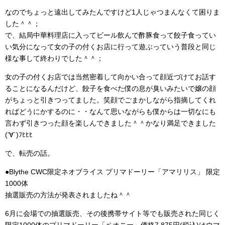
なのでちょっと遠出してみたんですけど1人じゃつまんなくて困りま
した＾＾；
で、結局中華料理店に入ってビール飲んで酢豚食って餃子食ってい
い気分になって女の子の付くお店に行って遊ぶっていう普段と同じ
様な事して終わりでした＾＾；
女の子の付くお店では当然密着して向かい合って顔近づけてお話す
ることになるんだけど、餃子を食べた僕の息が臭いみたいで嬢の顔
がちょっと引きつってました。笑顔でごまかしながら指摘してくれ
ればどうにかするのに・・なんて思いながらも僕からは一切なにも
言わず引きつった顔を楽しんできました＾＾かなり満足できました
(‘∀`)ﾌﾋﾋﾋ
で、転売の話。
●Blythe CWC限定ネオブライス プリマドーリー「アマリリス」 限定
1000体
抽選販売の方法が発表されましたね＾＾
6月に会場での抽選販売、その後携帯サイト等でも販売された同じく