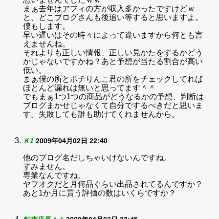
まぁ去年はアフィの方が収入多かったですけどｗ
と、どこブログさんも後追い等すると思いますよ。
僕もします。
早い遅いはその時々によって違いますから何とも言
えませんね。
それよりも正しい情報、正しい見かたをするかどう
かじゃないですかね？あと予想が当たる割合が高い
低い。
まぁ僕の所とポチりんこ君の所をチェックしてれば
ほとんど漏れは無いと思ってます＾＾
でもまぁ1つ1つの商品がどうなるかの予想、判断は
ブログまかせじゃなくて自分でするべきだと思いま
す。失敗しても誰も助けてくれませんから。
Ｋ1
2009年04月02日 22:40
他のブログ名だしちゃいけないんですね。
すみません。
専業なんですね。
ヤフオクだと月何品ぐらい出品されてるんですか？
あと1か月に貰う評価の数はいくらですか？