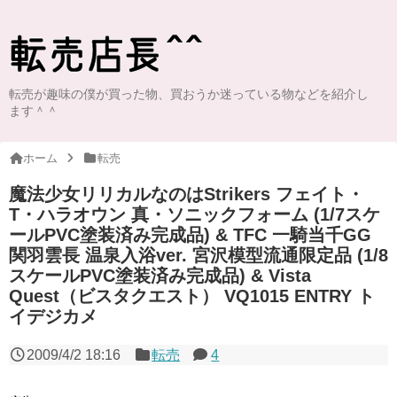
転売が趣味の僕が買った物、買おうか迷っている物などを紹介し
ます＾＾
ホーム
転売
魔法少女リリカルなのはStrikers フェイト・
T・ハラオウン 真・ソニックフォーム (1/7スケ
ールPVC塗装済み完成品) & TFC 一騎当千GG
関羽雲長 温泉入浴ver. 宮沢模型流通限定品 (1/8
スケールPVC塗装済み完成品) & Vista
Quest（ビスタクエスト） VQ1015 ENTRY ト
イデジカメ
2009/4/2 18:16
転売
4