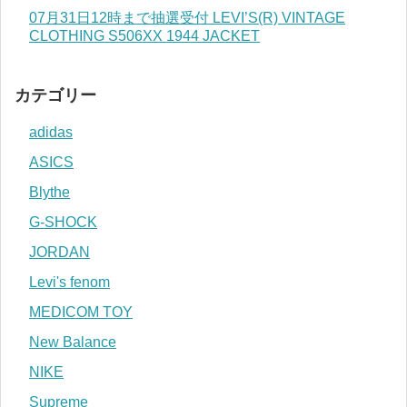
07月31日12時まで抽選受付 LEVI’S(R) VINTAGE
CLOTHING S506XX 1944 JACKET
カテゴリー
adidas
ASICS
Blythe
G-SHOCK
JORDAN
Levi's fenom
MEDICOM TOY
New Balance
NIKE
Supreme