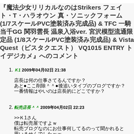
『魔法少女リリカルなのはStrikers フェイ
ト・T・ハラオウン 真・ソニックフォーム
(1/7スケールPVC塗装済み完成品) & TFC 一騎
当千GG 関羽雲長 温泉入浴ver. 宮沢模型流通限
定品 (1/8スケールPVC塗装済み完成品) & Vista
Quest（ビスタクエスト） VQ1015 ENTRY ト
イデジカメ』へのコメント
Ｋ1
2009年04月02日 21:38
店長は何の仕事さてるんですか？
あと●ここ削除＾＾●後追いタイプのブログですか？
一番情報はやいのは店長的にどこですか？
転売店長＾＾
2009年04月02日 22:23
>>Ｋ1さん
僕は転売屋ですよｗ
転売ブログなのにお仕事何してるのって聞かれると
思いませんでしたｗｗ