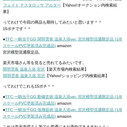
フェイト テスタロッサ アルター
【Yahoo!オークション内検索結
果】
ってわけで今回の商品も期待してみたいと思います＾＾
15ポチです＾＾
●
TFC 一騎当千GG 関羽雲長 温泉入浴ver. 宮沢模型流通限定品 (1/8
スケールPVC塗装済み完成品)
amazon
宮沢模型流通限定品。
楽天市場さん等を見ると売れてるみたいです。
関羽雲長 温泉入浴 宮沢
【楽天市場内検索結果】
関羽雲長 温泉入浴 宮沢
【Yahoo!ショッピング内検索結果】
ってわけでこれも15ポチ＾＾
●
TFC 一騎当千GG 劉備玄徳 温泉入浴ver. 宮沢模型流通限定品 (1/8
スケールPVC塗装済み完成品)
amazon
●
TFC 一騎当千GG 張飛益徳 温泉入浴ver. 宮沢模型流通限定品 (1/8
スケールPVC塗装済み完成品)
amazon
これは楽天市場さん等でも普通にまだ予約できますね＾＾；