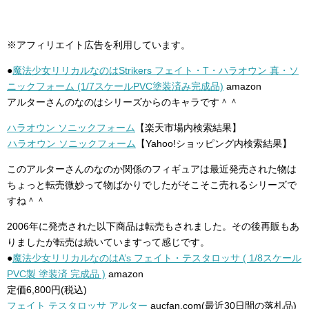
※アフィリエイト広告を利用しています。
●
魔法少女リリカルなのはStrikers フェイト・T・ハラオウン 真・ソ
ニックフォーム (1/7スケールPVC塗装済み完成品)
amazon
アルターさんのなのはシリーズからのキャラです＾＾
ハラオウン ソニックフォーム
【楽天市場内検索結果】
ハラオウン ソニックフォーム
【Yahoo!ショッピング内検索結果】
このアルターさんのなのか関係のフィギュアは最近発売された物は
ちょっと転売微妙って物ばかりでしたがそこそこ売れるシリーズで
すね＾＾
2006年に発売された以下商品は転売もされました。その後再販もあ
りましたが転売は続いていますって感じです。
●
魔法少女リリカルなのはA’s フェイト・テスタロッサ ( 1/8スケール
PVC製 塗装済 完成品 )
amazon
定価6,800円(税込)
フェイト テスタロッサ アルター
aucfan.com(最近30日間の落札品)