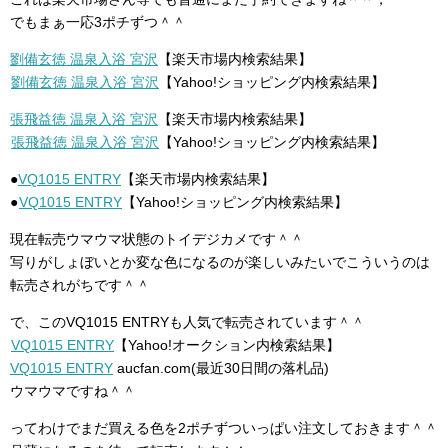
でもまぁ一応3ポチずつ＾＾
劉備玄徳 温泉入浴 宮沢
【楽天市場内検索結果】
劉備玄徳 温泉入浴 宮沢
【Yahoo!ショッピング内検索結果】
張飛益徳 温泉入浴 宮沢
【楽天市場内検索結果】
張飛益徳 温泉入浴 宮沢
【Yahoo!ショッピング内検索結果】
●
VQ1015 ENTRY
【楽天市場内検索結果】
●
VQ1015 ENTRY
【Yahoo!ショッピング内検索結果】
現在転売ウマウマ状態のトイデジカメです＾＾
写りがしょぼいとか変な色になるのが楽しいみたいでこういうのは
転売されがちです＾＾
で、このVQ1015 ENTRYも人気で転売されています＾＾
VQ1015 ENTRY
【Yahoo!オークション内検索結果】
VQ1015 ENTRY
aucfan.com(最近30日間の落札品)
ウマウマですね＾＾
ってわけでまだ買える色を2ポチずついっぱい注文しておきます＾＾