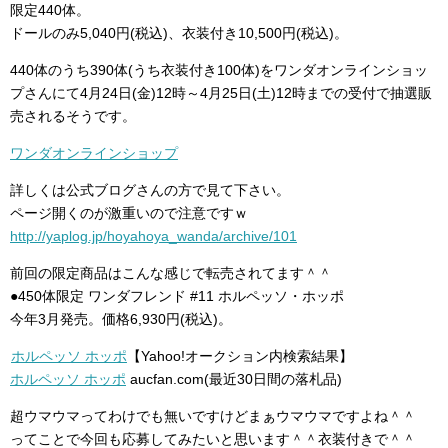
限定440体。
ドールのみ5,040円(税込)、衣装付き10,500円(税込)。
440体のうち390体(うち衣装付き100体)をワンダオンラインショッ
プさんにて4月24日(金)12時～4月25日(土)12時までの受付で抽選販
売されるそうです。
ワンダオンラインショップ
詳しくは公式ブログさんの方で見て下さい。
ページ開くのが激重いので注意ですｗ
http://yaplog.jp/hoyahoya_wanda/archive/101
前回の限定商品はこんな感じで転売されてます＾＾
●450体限定 ワンダフレンド #11 ホルペッソ・ホッポ
今年3月発売。価格6,930円(税込)。
ホルペッソ ホッポ
【Yahoo!オークション内検索結果】
ホルペッソ ホッポ
aucfan.com(最近30日間の落札品)
超ウマウマってわけでも無いですけどまぁウマウマですよね＾＾
ってことで今回も応募してみたいと思います＾＾衣装付きで＾＾