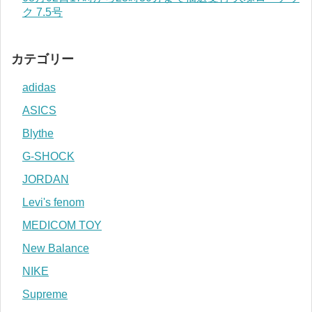
ク 7.5号
カテゴリー
adidas
ASICS
Blythe
G-SHOCK
JORDAN
Levi's fenom
MEDICOM TOY
New Balance
NIKE
Supreme