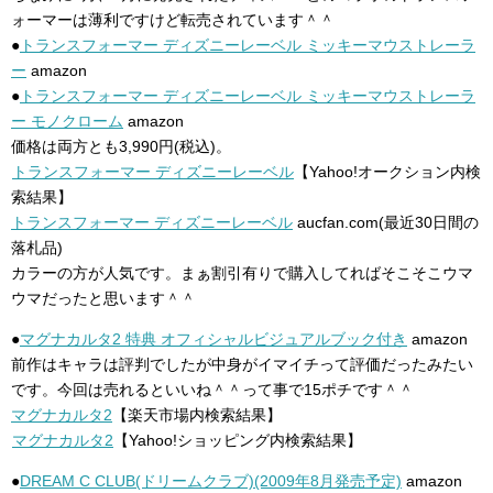
ォーマーは薄利ですけど転売されています＾＾
●
トランスフォーマー ディズニーレーベル ミッキーマウストレーラ
ー
amazon
●
トランスフォーマー ディズニーレーベル ミッキーマウストレーラ
ー モノクローム
amazon
価格は両方とも3,990円(税込)。
トランスフォーマー ディズニーレーベル
【Yahoo!オークション内検
索結果】
トランスフォーマー ディズニーレーベル
aucfan.com(最近30日間の
落札品)
カラーの方が人気です。まぁ割引有りで購入してればそこそこウマ
ウマだったと思います＾＾
●
マグナカルタ2 特典 オフィシャルビジュアルブック付き
amazon
前作はキャラは評判でしたが中身がイマイチって評価だったみたい
です。今回は売れるといいね＾＾って事で15ポチです＾＾
マグナカルタ2
【楽天市場内検索結果】
マグナカルタ2
【Yahoo!ショッピング内検索結果】
●
DREAM C CLUB(ドリームクラブ)(2009年8月発売予定)
amazon