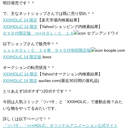
明日発売です＾＾
で、主なネットショップさんでは既に売り切れ＾＾
XXXHOLiC 14 限定
【楽天市場内検索結果】
XXXHOLiC 14 限定
【Yahoo!ショッピング内検索結果】
ＤＶＤ付限定版 ×××ＨＯＬｉＣ １４
セブンアンドワイ
以下ショップさんで販売中＾＾
ｘｘｘＨＯＬｉＣ １４巻 ＤＶＤ付初回限定版
boople.com
XXXHOLiC 14 限定版
boox
オークションの転売状況＾＾
XXXHOLiC 14 限定
【Yahoo!オークション内検索結果】
XXXHOLiC 14 限定
aucfan.com(最近30日間の落札品)
とりあえず10ポチずつ20ポチです＾＾
今回は人気コミック「ツバサ」と「XXXHOLiC」で連動企画？みた
いな物をやってるみたいです。
詳しくは以下ページで＾＾
「ツバサ」「×××HOLiC」オリジナルアニメーション公式サイト