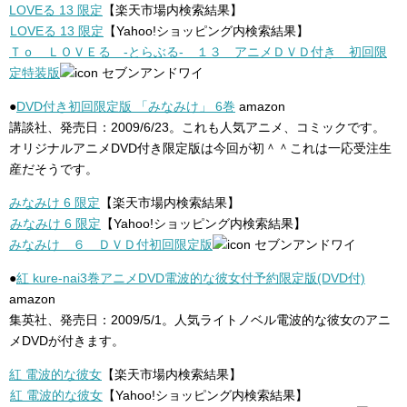
LOVEる 13 限定
【楽天市場内検索結果】
LOVEる 13 限定
【Yahoo!ショッピング内検索結果】
Ｔｏ ＬＯＶＥる ‐とらぶる‐ １３ アニメＤＶＤ付き 初回限
定特装版
セブンアンドワイ
●
DVD付き初回限定版 「みなみけ」 6巻
amazon
講談社、発売日：2009/6/23。これも人気アニメ、コミックです。
オリジナルアニメDVD付き限定版は今回が初＾＾これは一応受注生
産だそうです。
みなみけ 6 限定
【楽天市場内検索結果】
みなみけ 6 限定
【Yahoo!ショッピング内検索結果】
みなみけ ６ ＤＶＤ付初回限定版
セブンアンドワイ
●
紅 kure-nai3巻アニメDVD電波的な彼女付予約限定版(DVD付)
amazon
集英社、発売日：2009/5/1。人気ライトノベル電波的な彼女のアニ
メDVDが付きます。
紅 電波的な彼女
【楽天市場内検索結果】
紅 電波的な彼女
【Yahoo!ショッピング内検索結果】