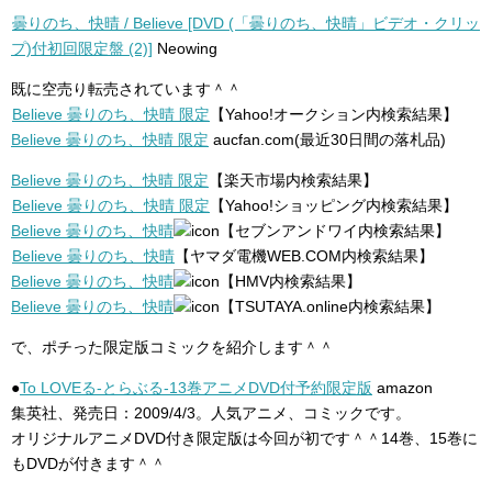
曇りのち、快晴 / Believe [DVD (「曇りのち、快晴」ビデオ・クリッ
プ)付初回限定盤 (2)]
Neowing
既に空売り転売されています＾＾
Believe 曇りのち、快晴 限定
【Yahoo!オークション内検索結果】
Believe 曇りのち、快晴 限定
aucfan.com(最近30日間の落札品)
Believe 曇りのち、快晴 限定
【楽天市場内検索結果】
Believe 曇りのち、快晴 限定
【Yahoo!ショッピング内検索結果】
Believe 曇りのち、快晴
【セブンアンドワイ内検索結果】
Believe 曇りのち、快晴
【ヤマダ電機WEB.COM内検索結果】
Believe 曇りのち、快晴
【HMV内検索結果】
Believe 曇りのち、快晴
【TSUTAYA.online内検索結果】
で、ポチった限定版コミックを紹介します＾＾
●
To LOVEる-とらぶる-13巻アニメDVD付予約限定版
amazon
集英社、発売日：2009/4/3。人気アニメ、コミックです。
オリジナルアニメDVD付き限定版は今回が初です＾＾14巻、15巻に
もDVDが付きます＾＾