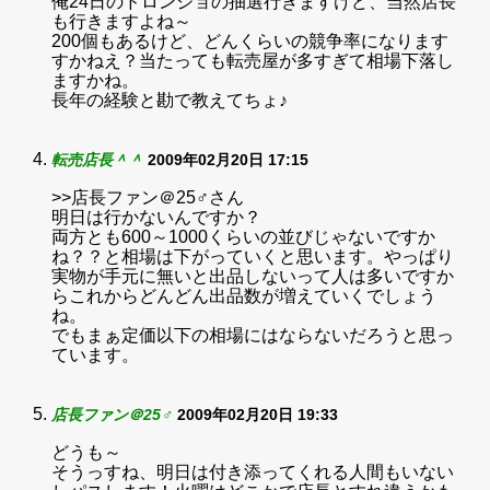
俺24日のドロンジョの抽選行きますけど、当然店長
も行きますよね～
200個もあるけど、どんくらいの競争率になります
すかねえ？当たっても転売屋が多すぎて相場下落し
ますかね。
長年の経験と勘で教えてちょ♪
転売店長＾＾
2009年02月20日 17:15
>>店長ファン＠25♂さん
明日は行かないんですか？
両方とも600～1000くらいの並びじゃないですか
ね？？と相場は下がっていくと思います。やっぱり
実物が手元に無いと出品しないって人は多いですか
らこれからどんどん出品数が増えていくでしょう
ね。
でもまぁ定価以下の相場にはならないだろうと思っ
ています。
店長ファン＠25♂
2009年02月20日 19:33
どうも～
そうっすね、明日は付き添ってくれる人間もいない