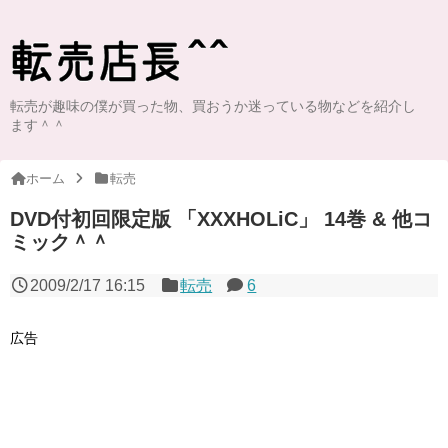
転売が趣味の僕が買った物、買おうか迷っている物などを紹介し
ます＾＾
ホーム
転売
DVD付初回限定版 「XXXHOLiC」 14巻 & 他コ
ミック＾＾
2009/2/17 16:15
転売
6
広告