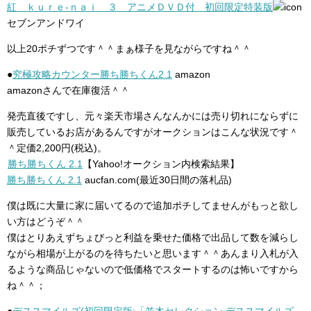
紅 ｋｕｒｅ‐ｎａｉ ３ アニメＤＶＤ付 初回限定特装版
セブンアンドワイ
以上20ポチずつです＾＾まぁ様子を見ながらですね＾＾
●
究極攻略カウンター勝ち勝ちくん2.1
amazon
amazonさんで在庫復活＾＾
発売直後ですし、元々楽天市場さんなんかには売り切れにならずに
販売しているお店があるんですがオークションはこんな状況です＾
＾定価2,200円(税込)。
勝ち勝ちくん 2.1
【Yahoo!オークション内検索結果】
勝ち勝ちくん 2.1
aucfan.com(最近30日間の落札品)
僕は既に大量に家に届いてるので追加ポチしてませんがもっと欲し
い方はどうぞ＾＾
僕はとりあえずちょびっと利益を乗せた価格で出品して数を減らし
ながら相場が上がるのを待ちたいと思います＾＾あんまり入札が入
るような商品じゃないので低価格でスタートするのは怖いですから
ね＾＾；