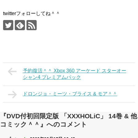
twitterフォローしてね＾＾
予約復活＾＾ Xbox 360 アーケード スターオー
シャン4 プレミアムパック
ドロンジョ・ミーツ・ブライス & モア＾＾
『DVD付初回限定版 「XXXHOLiC」 14巻 & 他
コミック＾＾』へのコメント