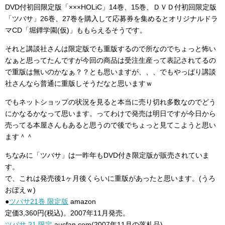
DVD付初回限定版「×××HOLiC」14巻、15巻、ＤＶＤ付初回限定版
「ツバサ」26巻、27巻を購入して応募券を集めるとオリジナルドラ
マCD「堀鐔学園(仮)」ももらえるそうです。
それと講談社さんは限定版でも重版するので所なのでちょっと怖い
なぁと思ってたんですが今回の商品は受注生産って表記されてるの
で重版は無いのかなぁ？？とも思いますが、、、でもやっぱり講談
社さんなら普通に重版しそうだなと思いますｗ
でもネットショップの状況を見ると本当に売り切れ多数なのでどう
にかなるかなって思います。ってわけで発売は明日ですが今日から
売ってる本屋さんもあると思うので後でちょっと見てこようと思い
ます＾＾
ちなみに「ツバサ」は一昨年もDVD付き限定版が販売されていま
す。
で、これは発売後1ヶ月後くらいに重版があったと思います。(うろ
おぼえｗ)
●
ツバサ21巻 限定版
amazon
定価3,360円(税込)。2007年11月発売。
ツバサ 21 限定
aucfan.com(2007年11月の落札品)