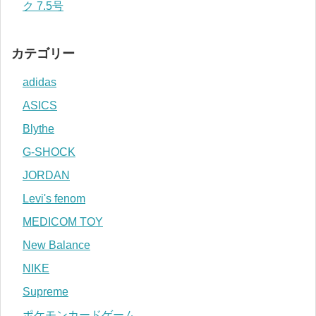
ク 7.5号
カテゴリー
adidas
ASICS
Blythe
G-SHOCK
JORDAN
Levi's fenom
MEDICOM TOY
New Balance
NIKE
Supreme
ポケモンカードゲーム