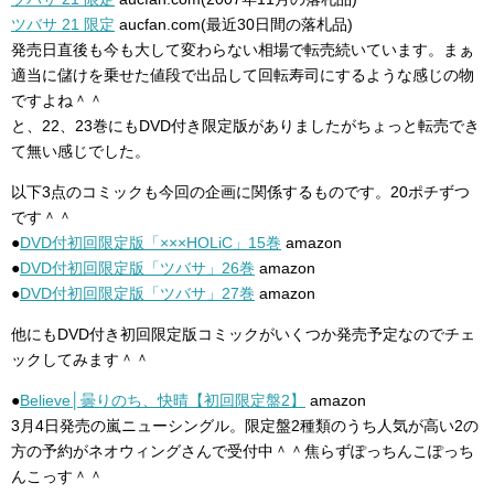
ツバサ 21 限定
aucfan.com(最近30日間の落札品)
発売日直後も今も大して変わらない相場で転売続いています。まぁ
適当に儲けを乗せた値段で出品して回転寿司にするような感じの物
ですよね＾＾
と、22、23巻にもDVD付き限定版がありましたがちょっと転売でき
て無い感じでした。
以下3点のコミックも今回の企画に関係するものです。20ポチずつ
です＾＾
●
DVD付初回限定版「×××HOLiC」15巻
amazon
●
DVD付初回限定版「ツバサ」26巻
amazon
●
DVD付初回限定版「ツバサ」27巻
amazon
他にもDVD付き初回限定版コミックがいくつか発売予定なのでチェ
ックしてみます＾＾
●
Believe│曇りのち、快晴【初回限定盤2】
amazon
3月4日発売の嵐ニューシングル。限定盤2種類のうち人気が高い2の
方の予約がネオウィングさんで受付中＾＾焦らずぽっちんこぽっち
んこっす＾＾