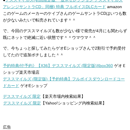
●
デススマイルズ(初回限定版:「並木セレクション デススマイルズ
アレンジサントラCD」同梱) 特典 フルボイスDLCカード
amazon
このゲームのメーカーのケイブさんのゲームサントラCDはいつも数
が少ないみたいで転売されています＾＾
で、今回のデススマイルズも数が少ない様で発売が4月にも関わらず
既にネットで絶滅に近い状態です＾＾ウマウマ＾＾
で、今ちょっと探してみたらゲオEショップさんで2割引で予約受付
してたので追加ポチしました＾＾
予約特典付!予約》【X36】デススマイルズ (限定版)Xbox360
ゲオＥ
ショップ楽天市場店
デススマイルズ (限定版)【予約特典】フルボイスダウンロードコー
ドカード
ゲオEショップ
デススマイルズ 限定
【楽天市場内検索結果】
デススマイルズ 限定
【Yahoo!ショッピング内検索結果】
広告