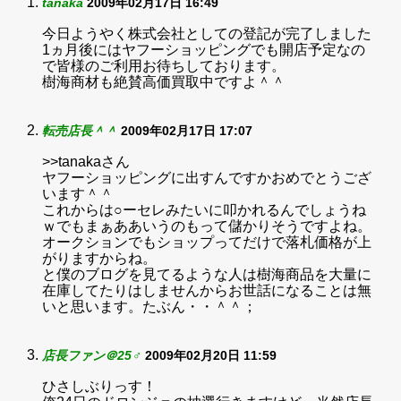
tanaka
2009年02月17日 16:49
今日ようやく株式会社としての登記が完了しました
1ヵ月後にはヤフーショッピングでも開店予定なの
で皆様のご利用お待ちしております。
樹海商材も絶賛高価買取中ですよ＾＾
転売店長＾＾
2009年02月17日 17:07
>>tanakaさん
ヤフーショッピングに出すんですかおめでとうござ
います＾＾
これからは○ーセレみたいに叩かれるんでしょうね
ｗでもまぁああいうのもって儲かりそうですよね。
オークションでもショップってだけで落札価格が上
がりますからね。
と僕のブログを見てるような人は樹海商品を大量に
在庫してたりはしませんからお世話になることは無
いと思います。たぶん・・＾＾；
店長ファン＠25♂
2009年02月20日 11:59
ひさしぶりっす！